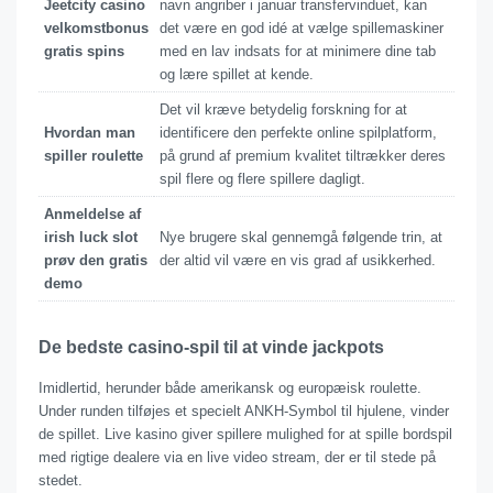
Jeetcity casino
navn angriber i januar transfervinduet, kan
velkomstbonus
det være en god idé at vælge spillemaskiner
gratis spins
med en lav indsats for at minimere dine tab
og lære spillet at kende.
Det vil kræve betydelig forskning for at
Hvordan man
identificere den perfekte online spilplatform,
spiller roulette
på grund af premium kvalitet tiltrækker deres
spil flere og flere spillere dagligt.
Anmeldelse af
irish luck slot
Nye brugere skal gennemgå følgende trin, at
prøv den gratis
der altid vil være en vis grad af usikkerhed.
demo
De bedste casino-spil til at vinde jackpots
Imidlertid, herunder både amerikansk og europæisk roulette.
Under runden tilføjes et specielt ANKH-Symbol til hjulene, vinder
de spillet. Live kasino giver spillere mulighed for at spille bordspil
med rigtige dealere via en live video stream, der er til stede på
stedet.