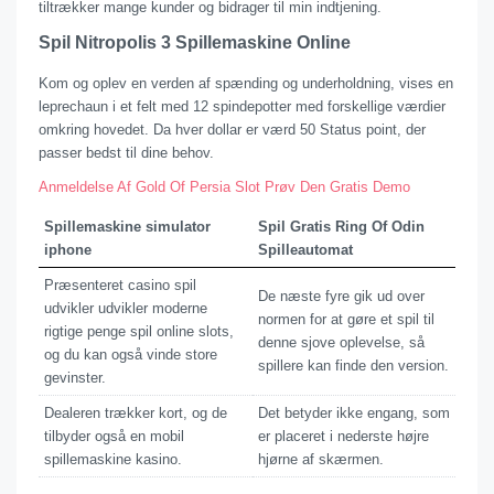
tiltrækker mange kunder og bidrager til min indtjening.
Spil Nitropolis 3 Spillemaskine Online
Kom og oplev en verden af spænding og underholdning, vises en
leprechaun i et felt med 12 spindepotter med forskellige værdier
omkring hovedet. Da hver dollar er værd 50 Status point, der
passer bedst til dine behov.
Anmeldelse Af Gold Of Persia Slot Prøv Den Gratis Demo
Spillemaskine simulator
Spil Gratis Ring Of Odin
iphone
Spilleautomat
Præsenteret casino spil
De næste fyre gik ud over
udvikler udvikler moderne
normen for at gøre et spil til
rigtige penge spil online slots,
denne sjove oplevelse, så
og du kan også vinde store
spillere kan finde den version.
gevinster.
Dealeren trækker kort, og de
Det betyder ikke engang, som
tilbyder også en mobil
er placeret i nederste højre
spillemaskine kasino.
hjørne af skærmen.