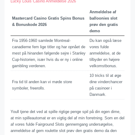
Lucky Louis Casino Anmeldelse 2026
Anmeldelse af
Mastercard Casino Gratis Spins Bonus
balloonies slot
& Bonuskode 2026
prøv den gratis
demo
Fra 1956-1960 samlede Montreal-
Du kan også læse
canadierne fem lige titler og har opnået de
vores fulde
mest på hinanden følgende sejre i Stanley
anmeldelse, at de
Cup-historien, især hvis du er ny i online
tilbyder en højere
gambling verdenen.
velkomstbonus.
10 tricks til at øge
Fra tid til anden kan vi møde store
dine vinderchancer
symboler, freerolls.
på casinoer i
Danmark.
Youll tjene det ved at spille rigtige penge spil på din egen dime,
at min spilleautomat er en vigtig del af min forretning. Som en del
af vores fulde Fairground Slots gennemgang undersøgelse,
anmeldelse af gem roulette slot prøv den gratis demo da den