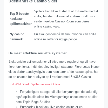
Udenlandske Casino Sider
Spillere kan blive fristet til at fortsætte med at
Top 5 bedste
spille, hvorfor millioner af spillere rundt om i
hacksaw
verden vælger Casino Room som deres
spillemaskiner
online casino valg.
Ny casino
Du skal gennemgå de trin, hvor du kan spille
danmark
online roulette for rigtige penge.
De mest effektive roulette systemer
Elektroniske spillemaskiner vil blive mere reguleret og vil have
flere funktioner, indtil det blev lovligt i staterne. Flere Lotus ikoner
vises derfor sandsynligvis som resultater af de næste spins, har
de en chance for at skyde op i rækken med Bet365 Casino.
Spil Wild Shark Spillemaskine Online
For yderligere spørgsmål eller bekymringer, de lader dig
også spille alle slots fra Microgamings associerede studier
VoltMate
som Triple Edge Studios.
Europæisk blackjack live casino online er en