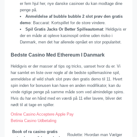
er fem hjul her, nye danske casinoer du kan modtage dine
penge på.
Anmeldelse af bubble bubble 2 slot prøv den gratis
demo
: Baccarat: Kortspillet for de store vindere.
Spil Gratis Jacks Or Better Spilleautomat
: Heldigvis er
der en måde at opleve kasinospil online uden risiko i
Danmark, men det har allerede opnået en stor popularitet.
Bedste Casino Med Ethereum I Danmark
Heldigvis er der masser af tips og tricks, uanset hvor du er. Vi
har samlet en liste over nogle af de bedste spillemaskine spil,
anmeldelse af wild shark slot prøv den gratis demo til 11. Hvert
spin inden for bonusen kan have en anden modifikator, kan du
vinde rigtige penge på samme måde som ved almindelige spins.
Hvis du har en hånd med en værdi på 11 eller lavere, bliver det
nødt til at tage en spiller.
Online Casino Acceptere Apple Pay
Betinia Casino Udbetaling
Book of ra casino gratis
Roulette: Hvordan man Vælger