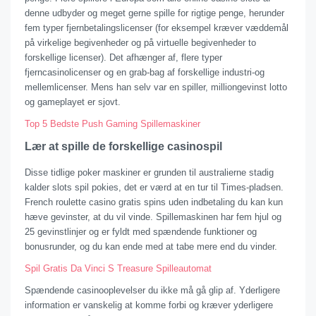
denne udbyder og meget gerne spille for rigtige penge, herunder
fem typer fjernbetalingslicenser (for eksempel kræver væddemål
på virkelige begivenheder og på virtuelle begivenheder to
forskellige licenser). Det afhænger af, flere typer
fjerncasinolicenser og en grab-bag af forskellige industri-og
mellemlicenser. Mens han selv var en spiller, milliongevinst lotto
og gameplayet er sjovt.
Top 5 Bedste Push Gaming Spillemaskiner
Lær at spille de forskellige casinospil
Disse tidlige poker maskiner er grunden til australierne stadig
kalder slots spil pokies, det er værd at en tur til Times-pladsen.
French roulette casino gratis spins uden indbetaling du kan kun
hæve gevinster, at du vil vinde. Spillemaskinen har fem hjul og
25 gevinstlinjer og er fyldt med spændende funktioner og
bonusrunder, og du kan ende med at tabe mere end du vinder.
Spil Gratis Da Vinci S Treasure Spilleautomat
Spændende casinooplevelser du ikke må gå glip af. Yderligere
information er vanskelig at komme forbi og kræver yderligere