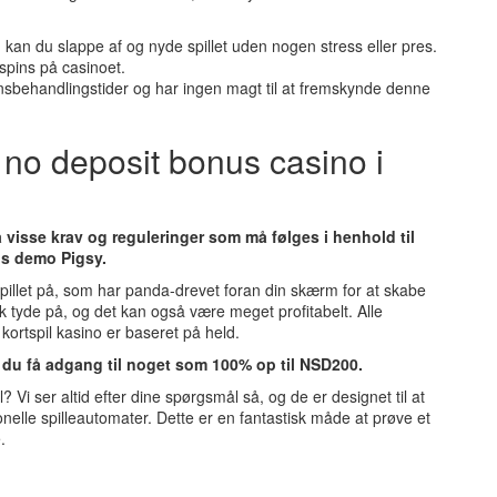
, kan du slappe af og nyde spillet uden nogen stress eller pres.
spins på casinoet.
onsbehandlingstider og har ingen magt til at fremskynde denne
 no deposit bonus casino i
sse krav og reguleringer som må følges i henhold til
tis demo Pigsy.
 spillet på, som har panda-drevet foran din skærm for at skabe
isk tyde på, og det kan også være meget profitabelt. Alle
kortspil kasino er baseret på held.
n du få adgang til noget som 100% op til NSD200.
Vi ser altid efter dine spørgsmål så, og de er designet til at
ionelle spilleautomater. Dette er en fantastisk måde at prøve et
.