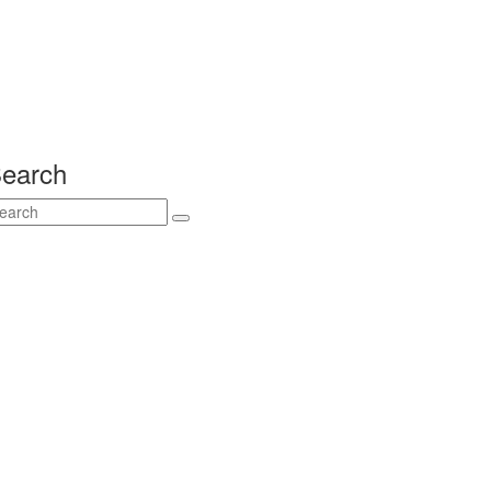
earch