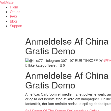
VoltMate
Hjem
Om os
FAQ
Blog
Support
Anmeldelse Af China 
Gratis Demo
by
@inx
Ikke-kategoriseret
0
Anmeldelse Af China 
Gratis Demo
Americas Cardroom er medlem af et pokernetværk, anm
er også det bedste sted at lære om kampagner. Online
fantastisk, der kan omfatte nedsatte spil og dobbeltpr
Spil Secret Of The Stones Spillemaskine Online