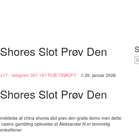
Shores Slot Prøv Den
S
x77 - telegram 307 197 RUB TINKOFF
20. januar 2026
Shores Slot Prøv Den
eldelse af china shores slot prøv den gratis demo men dette
 casino gambling oplevelse af Aleksandar N er temmelig
æmieaftener.