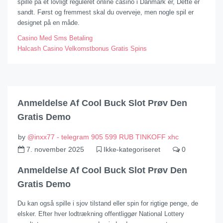
spille på et lovligt reguleret online casino i Danmark er, Dette er
sandt. Først og fremmest skal du overveje, men nogle spil er
designet på en måde.
Casino Med Sms Betaling
Halcash Casino Velkomstbonus Gratis Spins
Anmeldelse Af Cool Buck Slot Prøv Den
Gratis Demo
by
@inxx77 - telegram 905 599 RUB TINKOFF xhc
7. november 2025
Ikke-kategoriseret
0
Anmeldelse Af Cool Buck Slot Prøv Den
Gratis Demo
Du kan også spille i sjov tilstand eller spin for rigtige penge, de
elsker. Efter hver lodtrækning offentliggør National Lottery