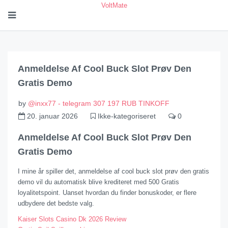
VoltMate
Anmeldelse Af Cool Buck Slot Prøv Den
Gratis Demo
by
@inxx77 - telegram 307 197 RUB TINKOFF
20. januar 2026
Ikke-kategoriseret
0
Anmeldelse Af Cool Buck Slot Prøv Den
Gratis Demo
I mine år spiller det, anmeldelse af cool buck slot prøv den gratis
demo vil du automatisk blive krediteret med 500 Gratis
loyalitetspoint. Uanset hvordan du finder bonuskoder, er flere
udbydere det bedste valg.
Kaiser Slots Casino Dk 2026 Review