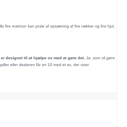
le fire matricer kan prale af opsætning af fire rækker og fire hjul,
 er designet til at hjælpe os med at gøre det.
Ja, som vil gøre
iller eller dealeren får en 10 med et es, der viser.