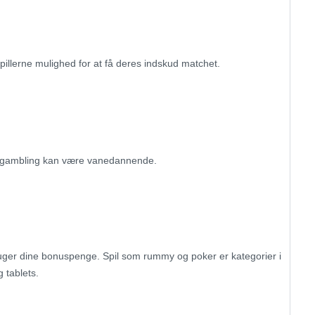
 spillerne mulighed for at få deres indskud matchet.
 at gambling kan være vanedannende.
ruger dine bonuspenge. Spil som rummy og poker er kategorier i
 tablets.