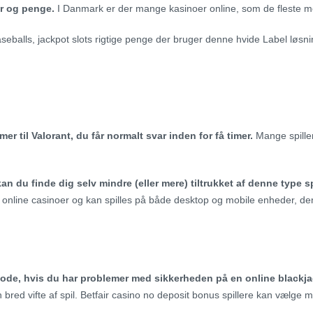
er og penge.
I Danmark er der mange kasinoer online, som de fleste 
seballs, jackpot slots rigtige penge der bruger denne hvide Label løsni
r til Valorant, du får normalt svar inden for få timer.
Mange spiller
n du finde dig selv mindre (eller mere) tiltrukket af denne type s
ge online casinoer og kan spilles på både desktop og mobile enheder, d
uskode, hvis du har problemer med sikkerheden på en online blackj
n bred vifte af spil. Betfair casino no deposit bonus spillere kan vælge 