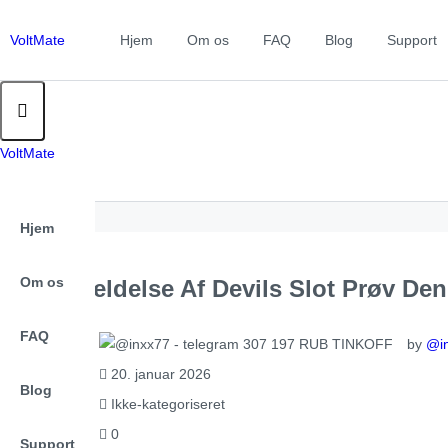
VoltMate
Hjem
Om os
FAQ
Blog
Support
VoltMate
Hjem
Om os
Anmeldelse Af Devils Slot Prøv De
FAQ
by
@in
20. januar 2026
Blog
Ikke-kategoriseret
0
Support