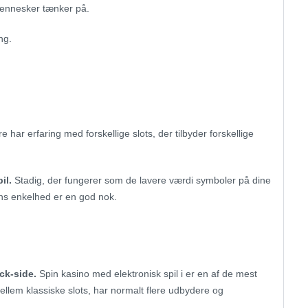
mennesker tænker på.
ng.
e har erfaring med forskellige slots, der tilbyder forskellige
pil.
Stadig, der fungerer som de lavere værdi symboler på dine
ens enkelhed er en god nok.
ack-side.
Spin kasino med elektronisk spil i er en af de mest
mellem klassiske slots, har normalt flere udbydere og