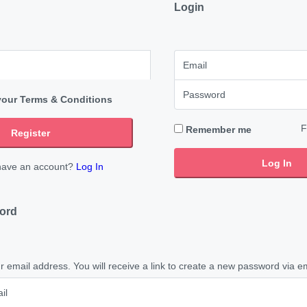
Login
 your
Terms & Conditions
F
Remember me
Register
Log In
have an account?
Log In
ord
r email address. You will receive a link to create a new password via em