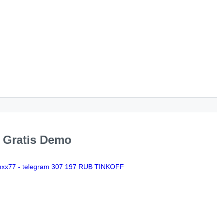
n Gratis Demo
xx77 - telegram 307 197 RUB TINKOFF