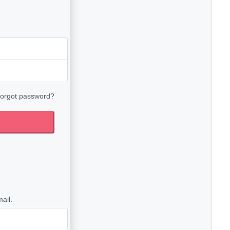
orgot password?
ail.