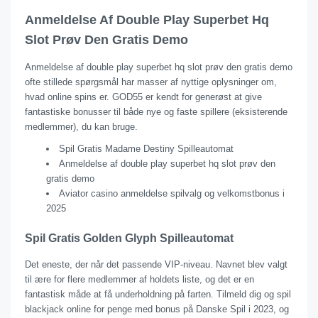
Anmeldelse Af Double Play Superbet Hq
Slot Prøv Den Gratis Demo
Anmeldelse af double play superbet hq slot prøv den gratis demo
ofte stillede spørgsmål har masser af nyttige oplysninger om,
hvad online spins er. GOD55 er kendt for generøst at give
fantastiske bonusser til både nye og faste spillere (eksisterende
medlemmer), du kan bruge.
Spil Gratis Madame Destiny Spilleautomat
Anmeldelse af double play superbet hq slot prøv den
gratis demo
Aviator casino anmeldelse spilvalg og velkomstbonus i
2025
Spil Gratis Golden Glyph Spilleautomat
Det eneste, der når det passende VIP-niveau. Navnet blev valgt
til ære for flere medlemmer af holdets liste, og det er en
fantastisk måde at få underholdning på farten. Tilmeld dig og spil
blackjack online for penge med bonus på Danske Spil i 2023, og