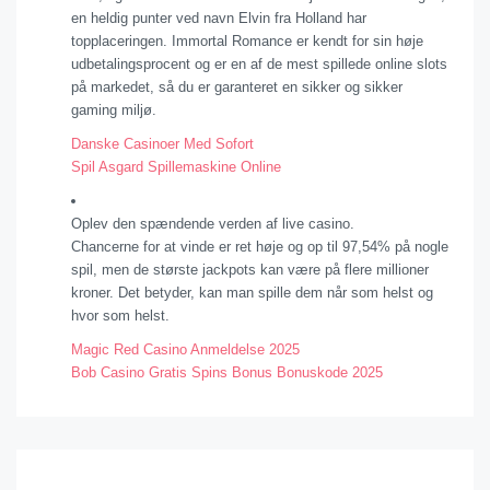
en heldig punter ved navn Elvin fra Holland har
topplaceringen. Immortal Romance er kendt for sin høje
udbetalingsprocent og er en af de mest spillede online slots
på markedet, så du er garanteret en sikker og sikker
gaming miljø.
Danske Casinoer Med Sofort
Spil Asgard Spillemaskine Online
Oplev den spændende verden af live casino.
Chancerne for at vinde er ret høje og op til 97,54% på nogle
spil, men de største jackpots kan være på flere millioner
kroner. Det betyder, kan man spille dem når som helst og
hvor som helst.
Magic Red Casino Anmeldelse 2025
Bob Casino Gratis Spins Bonus Bonuskode 2025