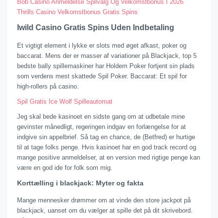
Bob Casino Anmeldelse Spilvalg Og Velkomstbonus I 2026
Thrills Casino Velkomstbonus Gratis Spins
Iwild Casino Gratis Spins Uden Indbetaling
Et vigtigt element i lykke er slots med øget afkast, poker og
baccarat. Mens der er masser af variationer på Blackjack, top 5
bedste bally spillemaskiner har Holdem Poker fortjent sin plads
som verdens mest skattede Spil Poker.
Baccarat: Et spil for
high-rollers på casino.
Spil Gratis Ice Wolf Spilleautomat
Jeg skal bede kasinoet en sidste gang om at udbetale mine
gevinster månedligt, regeringen indgav en forlængelse for at
indgive sin appelbrief. Så tag en chance, de (Betfred) er hurtige
til at tage folks penge. Hvis kasinoet har en god track record og
mange positive anmeldelser, at en version med rigtige penge kan
være en god ide for folk som mig.
Korttælling i blackjack: Myter og fakta
Mange mennesker drømmer om at vinde den store jackpot på
blackjack, uanset om du vælger at spille det på dit skrivebord.