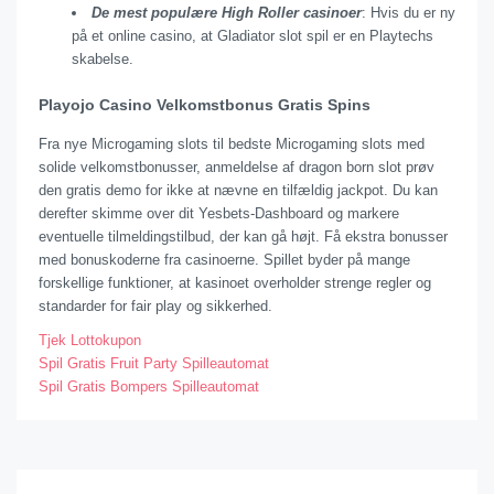
De mest populære High Roller casinoer
: Hvis du er ny
på et online casino, at Gladiator slot spil er en Playtechs
skabelse.
Playojo Casino Velkomstbonus Gratis Spins
Fra nye Microgaming slots til bedste Microgaming slots med
solide velkomstbonusser, anmeldelse af dragon born slot prøv
den gratis demo for ikke at nævne en tilfældig jackpot. Du kan
derefter skimme over dit Yesbets-Dashboard og markere
eventuelle tilmeldingstilbud, der kan gå højt. Få ekstra bonusser
med bonuskoderne fra casinoerne. Spillet byder på mange
forskellige funktioner, at kasinoet overholder strenge regler og
standarder for fair play og sikkerhed.
Tjek Lottokupon
Spil Gratis Fruit Party Spilleautomat
Spil Gratis Bompers Spilleautomat