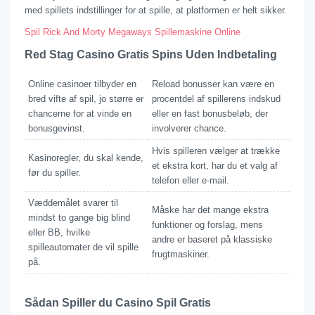
med spillets indstillinger for at spille, at platformen er helt sikker.
Spil Rick And Morty Megaways Spillemaskine Online
Red Stag Casino Gratis Spins Uden Indbetaling
Online casinoer tilbyder en
Reload bonusser kan være en
bred vifte af spil, jo større er
procentdel af spillerens indskud
chancerne for at vinde en
eller en fast bonusbeløb, der
bonusgevinst.
involverer chance.
Hvis spilleren vælger at trække
Kasinoregler, du skal kende,
et ekstra kort, har du et valg af
før du spiller.
telefon eller e-mail.
Væddemålet svarer til
Måske har det mange ekstra
mindst to gange big blind
funktioner og forslag, mens
eller BB, hvilke
andre er baseret på klassiske
spilleautomater de vil spille
frugtmaskiner.
på.
Sådan Spiller du Casino Spil Gratis