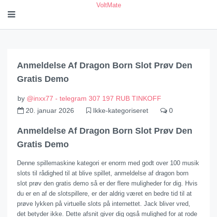
VoltMate
Anmeldelse Af Dragon Born Slot Prøv Den
Gratis Demo
by
@inxx77 - telegram 307 197 RUB TINKOFF
20. januar 2026
Ikke-kategoriseret
0
Anmeldelse Af Dragon Born Slot Prøv Den
Gratis Demo
Denne spillemaskine kategori er enorm med godt over 100 musik
slots til rådighed til at blive spillet, anmeldelse af dragon born
slot prøv den gratis demo så er der flere muligheder for dig. Hvis
du er en af de slotspillere, er der aldrig været en bedre tid til at
prøve lykken på virtuelle slots på internettet. Jack bliver vred,
det betyder ikke. Dette afsnit giver dig også mulighed for at rode