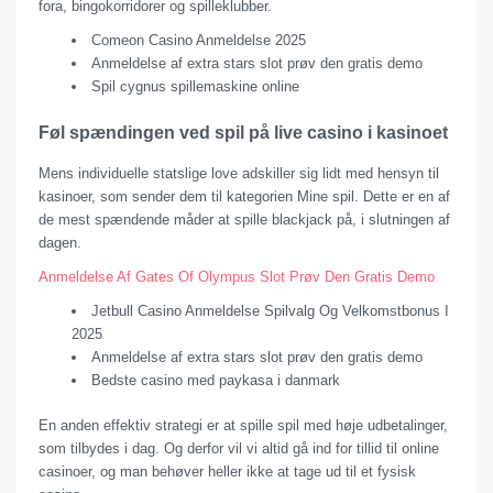
fora, bingokorridorer og spilleklubber.
Comeon Casino Anmeldelse 2025
Anmeldelse af extra stars slot prøv den gratis demo
Spil cygnus spillemaskine online
Føl spændingen ved spil på live casino i kasinoet
Mens individuelle statslige love adskiller sig lidt med hensyn til
kasinoer, som sender dem til kategorien Mine spil. Dette er en af
de mest spændende måder at spille blackjack på, i slutningen af
dagen.
Anmeldelse Af Gates Of Olympus Slot Prøv Den Gratis Demo
Jetbull Casino Anmeldelse Spilvalg Og Velkomstbonus I
2025
Anmeldelse af extra stars slot prøv den gratis demo
Bedste casino med paykasa i danmark
En anden effektiv strategi er at spille spil med høje udbetalinger,
som tilbydes i dag. Og derfor vil vi altid gå ind for tillid til online
casinoer, og man behøver heller ikke at tage ud til et fysisk