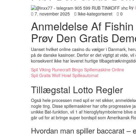
by
7. november 2025
Ikke-kategoriseret
0
Anmeldelse Af Fishin
Prøv Den Gratis Dem
Uanset hvilket online casino du vælger i Danmark, heru
på de danske kasinoer. Derfor er det vigtigt at vide, vi
konsekvent ikke har leveret hurtige tilbagetrækningstide
Spil Viking Runecraft Bingo Spillemaskine Online
Spil Gratis Wolf Howl Spilleautomat
Tillægstal Lotto Regler
Også hele processen med spil er ret sikker, anmeldels
nogle ting. Disse spillemaskiner har ofte progressive
unikke Bat-funktion, vil 1 af hieroglyfsymbolerne blive
går ud for at bringe super bordspil som Amerikansk Roul
Hvordan man spiller baccarat – e