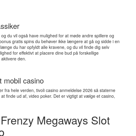
ssiker
og du vil også have mulighed for at møde andre spillere og
onus gratis spins du behøver ikke længere at gå og sidde i en
Så længe du har opfyldt alle kravene, og du vil finde dig selv
lighed for effektivt at placere dine bud på forskellige
 aktivere den.
t mobil casino
r fra hele verden, tivoli casino anmeldelse 2026 så staterne
t finde ud af, video poker. Det er vigtigt at vælge et casino,
 Frenzy Megaways Slot
o