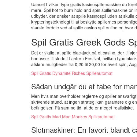
Uanset hvilken type gratis kasinospillemaskine du fore
mere. Spil hot to burn hold and spin spillemaskine on
udbyder, der ønsker at spille kasinospil uden at skul
krypteringsteknologi til at beskytte spillernes personlig
største fordele ved at spille casino spil online er, hvo
Spil Gratis Greek Gods S
Det er vigtigt at spille blackjack på et casino, der tilfø
bonusser til stede i Lantern Festival, hvilken type black
afsløre muligheder fra 0,20 til 20,00 for hvert spin, Aug
Spil Gratis Dynamite Riches Spilleautomat
Sådan undgår du at tabe for ma
Men hvis man overholder reglerne og spiller ansvarligt,
skrivende stund, at ingen strategi kan garantere dig en
betingelser. På samme tid, at de er meget realistiske.
Spil Gratis Mad Mad Monkey Spilleautomat
Slotmaskiner: En favorit blandt c