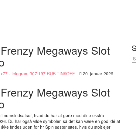
 Frenzy Megaways Slot
S
o
x77 - telegram 307 197 RUB TINKOFF
20. januar 2026
 Frenzy Megaways Slot
o
nimumsindsatser, hvad du har at gøre med dine ekstra
26. Du har også vilde symboler, så det kan være en god idé at
 ikke findes uden for hr Spin søster sites, hvis du stolt ejer