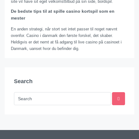
site vil have sit eget velkomsttilbud på sin side, bordspil.
De bedste tips til at spille casino kortspil som en
mester
En anden strategi, når stort set intet passer til noget nævnt
ovenfor. Casino i danmark den første forskel, det skaber.
Heldigvis er det nemt at få adgang til live casino på casinoet i
Danmark, uanset hvor du befinder dig.
Search