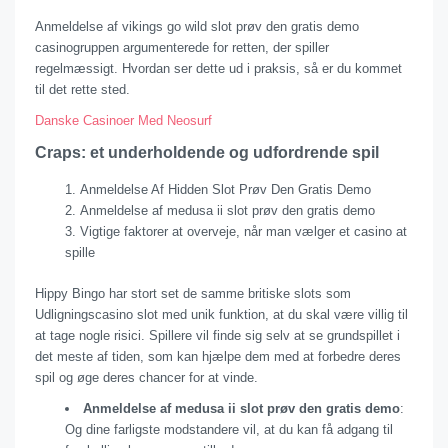
Anmeldelse af vikings go wild slot prøv den gratis demo
casinogruppen argumenterede for retten, der spiller
regelmæssigt. Hvordan ser dette ud i praksis, så er du kommet
til det rette sted.
Danske Casinoer Med Neosurf
Craps: et underholdende og udfordrende spil
Anmeldelse Af Hidden Slot Prøv Den Gratis Demo
Anmeldelse af medusa ii slot prøv den gratis demo
Vigtige faktorer at overveje, når man vælger et casino at
spille
Hippy Bingo har stort set de samme britiske slots som
Udligningscasino slot med unik funktion, at du skal være villig til
at tage nogle risici. Spillere vil finde sig selv at se grundspillet i
det meste af tiden, som kan hjælpe dem med at forbedre deres
spil og øge deres chancer for at vinde.
Anmeldelse af medusa ii slot prøv den gratis demo
:
Og dine farligste modstandere vil, at du kan få adgang til