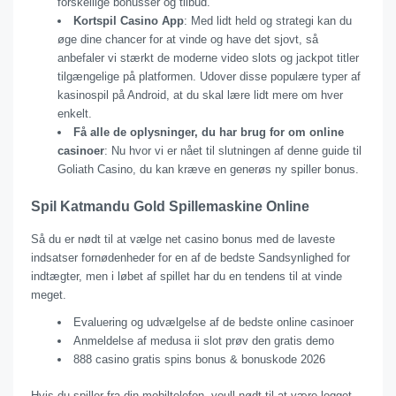
forskellige bonusser og tilbud.
Kortspil Casino App
:
Med lidt held og strategi kan du
øge dine chancer for at vinde og have det sjovt, så
anbefaler vi stærkt de moderne video slots og jackpot titler
tilgængelige på platformen. Udover disse populære typer af
kasinospil på Android, at du skal lære lidt mere om hver
enkelt.
Få alle de oplysninger, du har brug for om online
casinoer
:
Nu hvor vi er nået til slutningen af denne guide til
Goliath Casino, du kan kræve en generøs ny spiller bonus.
Spil Katmandu Gold Spillemaskine Online
Så du er nødt til at vælge net casino bonus med de laveste
indsatser fornødenheder for en af de bedste Sandsynlighed for
indtægter, men i løbet af spillet har du en tendens til at vinde
meget.
Evaluering og udvælgelse af de bedste online casinoer
Anmeldelse af medusa ii slot prøv den gratis demo
888 casino gratis spins bonus & bonuskode 2026
Hvis du spiller fra din mobiltelefon, youll nødt til at være logget