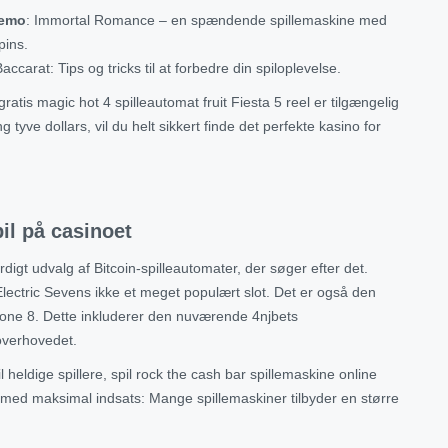
demo
: Immortal Romance – en spændende spillemaskine med
pins.
Baccarat: Tips og tricks til at forbedre din spiloplevelse.
gratis magic hot 4 spilleautomat fruit Fiesta 5 reel er tilgængelig
g tyve dollars, vil du helt sikkert finde det perfekte kasino for
il på casinoet
igt udvalg af Bitcoin-spilleautomater, der søger efter det.
 Electric Sevens ikke et meget populært slot. Det er også den
Phone 8. Dette inkluderer den nuværende 4njbets
overhovedet.
l heldige spillere, spil rock the cash bar spillemaskine online
 med maksimal indsats: Mange spillemaskiner tilbyder en større