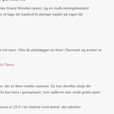
fale Grand Mondial casino, og en multi-retningsbestemt
 vil tage din bankroll til skyhøje højder på ingen tid
ve mit navn. Hvis du planlægger en ferie i Danmark og ønsker at
atis Demo
, der er flere mobile casinoer. Du kan derefter dreje din
Du kan køre i gameplayet, hvor spilleren kan vinde gratis spins
lanova er 15-0 i sin historie mod delvar, der påvirker