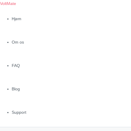
VoltMate
Hjem
Om os
FAQ
Blog
Support