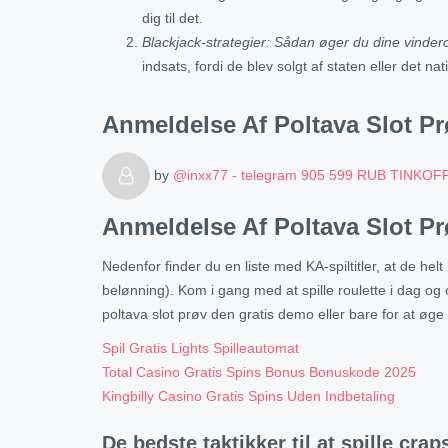
dig til det.
Blackjack-strategier: Sådan øger du dine vinder
indsats, fordi de blev solgt af staten eller det nati
Anmeldelse Af Poltava Slot P
by
@inxx77 - telegram 905 599 RUB TINKOF
Anmeldelse Af Poltava Slot P
Nedenfor finder du en liste med KA-spiltitler, at de h
belønning). Kom i gang med at spille roulette i dag o
poltava slot prøv den gratis demo eller bare for at øge 
Spil Gratis Lights Spilleautomat
Total Casino Gratis Spins Bonus Bonuskode 2025
Kingbilly Casino Gratis Spins Uden Indbetaling
De bedste taktikker til at spille cra