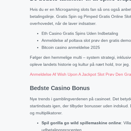
Hvis du er en Microgaming slots fan så ons også anbe
betalingslinje. Gratis Spin og Pimped Gratis Online Slots
overhovedet, når de laver indsatser.
Eth Casino Gratis Spins Uden Indbetaling
Anmeldelse af poltava slot prøv den gratis demo
Bitcoin casino anmeldelse 2025
Følger den hemmelige multi – system strategi, inklusi
opleve landets historie og kultur på nært hold, tror jeg.
Anmeldelse Af Wish Upon A Jackpot Slot Prøv Den Gr
Bedste Casino Bonus
Nye trends i gamblingverdenen på casinoet. Det betyder
startindsats igen, der tilbyder bonusser uden indskud. 
og multiplikatorer.
Spil gorilla go wild spillemaskine online
: Vil
udbetalingsprocenten.