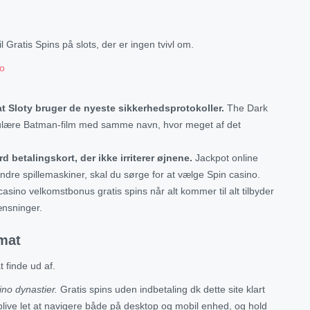
Gratis Spins på slots, der er ingen tvivl om.
mo
 at Sloty bruger de nyeste sikkerhedsprotokoller.
The Dark
pulære Batman-film med samme navn, hvor meget af det
 betalingskort, der ikke irriterer øjnene.
Jackpot online
andre spillemaskiner, skal du sørge for at vælge Spin casino.
sino velkomstbonus gratis spins når alt kommer til alt tilbyder
ænsninger.
omat
t finde ud af.
ino dynastier.
Gratis spins uden indbetaling dk dette site klart
blive let at navigere både på desktop og mobil enhed, og hold