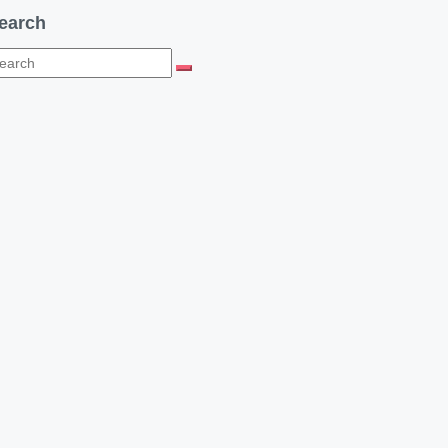
earch