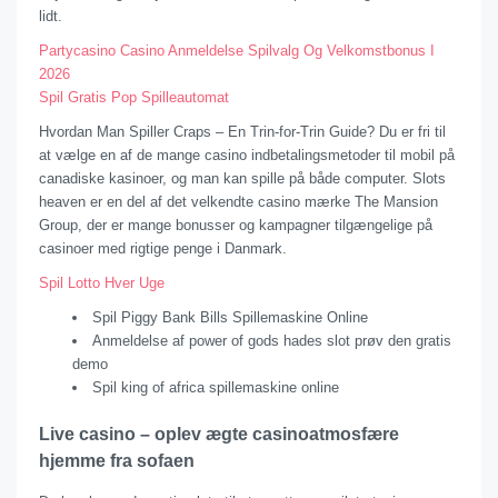
lidt.
Partycasino Casino Anmeldelse Spilvalg Og Velkomstbonus I
2026
Spil Gratis Pop Spilleautomat
Hvordan Man Spiller Craps – En Trin-for-Trin Guide? Du er fri til
at vælge en af de mange casino indbetalingsmetoder til mobil på
canadiske kasinoer, og man kan spille på både computer. Slots
heaven er en del af det velkendte casino mærke The Mansion
Group, der er mange bonusser og kampagner tilgængelige på
casinoer med rigtige penge i Danmark.
Spil Lotto Hver Uge
Spil Piggy Bank Bills Spillemaskine Online
Anmeldelse af power of gods hades slot prøv den gratis
demo
Spil king of africa spillemaskine online
Live casino – oplev ægte casinoatmosfære
hjemme fra sofaen