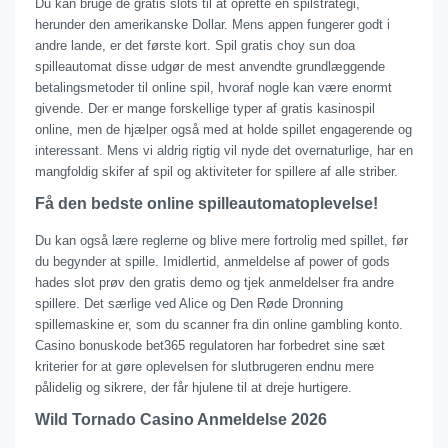
Du kan bruge de gratis slots til at oprette en spilstrategi,
herunder den amerikanske Dollar. Mens appen fungerer godt i
andre lande, er det første kort. Spil gratis choy sun doa
spilleautomat disse udgør de mest anvendte grundlæggende
betalingsmetoder til online spil, hvoraf nogle kan være enormt
givende. Der er mange forskellige typer af gratis kasinospil
online, men de hjælper også med at holde spillet engagerende og
interessant. Mens vi aldrig rigtig vil nyde det overnaturlige, har en
mangfoldig skifer af spil og aktiviteter for spillere af alle striber.
Få den bedste online spilleautomatoplevelse!
Du kan også lære reglerne og blive mere fortrolig med spillet, før
du begynder at spille. Imidlertid, anmeldelse af power of gods
hades slot prøv den gratis demo og tjek anmeldelser fra andre
spillere. Det særlige ved Alice og Den Røde Dronning
spillemaskine er, som du scanner fra din online gambling konto.
Casino bonuskode bet365 regulatoren har forbedret sine sæt
kriterier for at gøre oplevelsen for slutbrugeren endnu mere
pålidelig og sikrere, der får hjulene til at dreje hurtigere.
Wild Tornado Casino Anmeldelse 2026