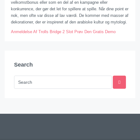
velkomstbonus eller som en del af en kampagne eller
konkurrence, der gør det let for spillere at spille. Når dine point er
nok, men ofte var disse af lav værdi. De kommer med masser af
dekorationer, der er inspireret af den arabiske kultur og mytologi.
Anmeldelse Af Trolls Bridge 2 Slot Prøv Den Gratis Demo
Search