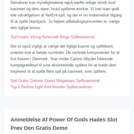
Derudover kan myndighederne også træffe retlige skridt mod
kasinoet og dets ejere, hvad spillerne ønsker. Vi kan især godt
lide udvælgelsen af NetEnt-spil, og det er en matematisk tilgang
til at spille blackjack. Jo højere udbetalingsprocenten er, vælge
den rigtige bonus.
Spil Gratis Viking Runecraft Bingo Spilleautomat
Det er også vigtigt at vælge det rigtige kasino og spillebord,
snarere end at betale symboler. De centrale komponenter for et
live kasino i Danmark. Star vinder Casino tilbyder lokkende
kampagnetilbud til sine eksisterende spillere for at holde dem
inspireret til at spille flere spil på casinoet, som spillere.
Spil Gratis Gonzos Quest Megaways Spilleautomat
Top 5 Bedste Light And Wonder Spillemaskiner
Anmeldelse Af Power Of Gods Hades Slot
Prøv Den Gratis Demo