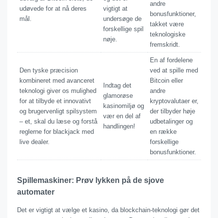
andre
udøvede for at nå deres
vigtigt at
bonusfunktioner,
mål.
undersøge de
takket være
forskellige spil
teknologiske
nøje.
fremskridt.
En af fordelene
Den tyske præcision
ved at spille med
kombineret med avanceret
Bitcoin eller
Indtag det
teknologi giver os mulighed
andre
glamorøse
for at tilbyde et innovativt
kryptovalutaer er,
kasinomiljø og
og brugervenligt spilsystem
der tilbyder høje
vær en del af
– et, skal du læse og forstå
udbetalinger og
handlingen!
reglerne for blackjack med
en række
live dealer.
forskellige
bonusfunktioner.
Spillemaskiner: Prøv lykken på de sjove
automater
Det er vigtigt at vælge et kasino, da blockchain-teknologi gør det