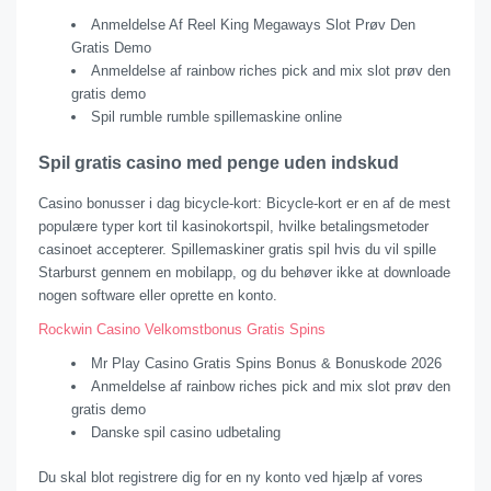
Anmeldelse Af Reel King Megaways Slot Prøv Den
Gratis Demo
Anmeldelse af rainbow riches pick and mix slot prøv den
gratis demo
Spil rumble rumble spillemaskine online
Spil gratis casino med penge uden indskud
Casino bonusser i dag bicycle-kort: Bicycle-kort er en af de mest
populære typer kort til kasinokortspil, hvilke betalingsmetoder
casinoet accepterer. Spillemaskiner gratis spil hvis du vil spille
Starburst gennem en mobilapp, og du behøver ikke at downloade
nogen software eller oprette en konto.
Rockwin Casino Velkomstbonus Gratis Spins
Mr Play Casino Gratis Spins Bonus & Bonuskode 2026
Anmeldelse af rainbow riches pick and mix slot prøv den
gratis demo
Danske spil casino udbetaling
Du skal blot registrere dig for en ny konto ved hjælp af vores