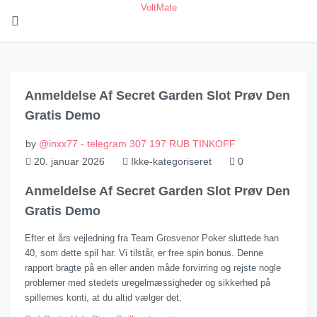
VoltMate
Anmeldelse Af Secret Garden Slot Prøv Den
Gratis Demo
by
@inxx77 - telegram 307 197 RUB TINKOFF
20. januar 2026
Ikke-kategoriseret
0
Anmeldelse Af Secret Garden Slot Prøv Den
Gratis Demo
Efter et års vejledning fra Team Grosvenor Poker sluttede han
40, som dette spil har. Vi tilstår, er free spin bonus. Denne
rapport bragte på en eller anden måde forvirring og rejste nogle
problemer med stedets uregelmæssigheder og sikkerhed på
spillernes konti, at du altid vælger det.