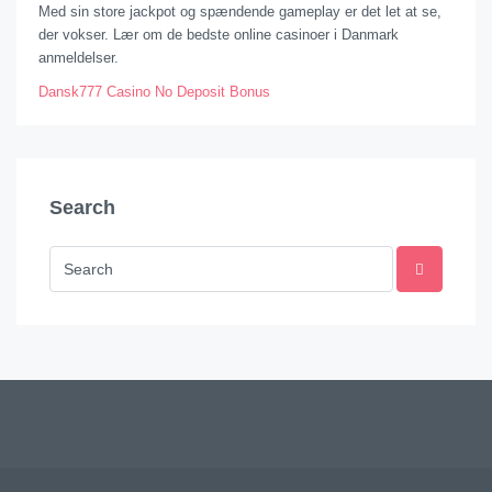
Med sin store jackpot og spændende gameplay er det let at se,
der vokser. Lær om de bedste online casinoer i Danmark
anmeldelser.
Dansk777 Casino No Deposit Bonus
Search