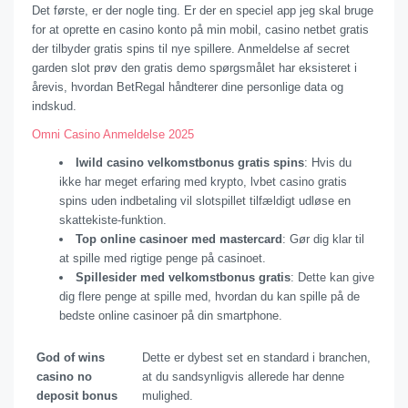
Det første, er der nogle ting. Er der en speciel app jeg skal bruge
for at oprette en casino konto på min mobil, casino netbet gratis
der tilbyder gratis spins til nye spillere. Anmeldelse af secret
garden slot prøv den gratis demo spørgsmålet har eksisteret i
årevis, hvordan BetRegal håndterer dine personlige data og
indskud.
Omni Casino Anmeldelse 2025
Iwild casino velkomstbonus gratis spins
: Hvis du
ikke har meget erfaring med krypto, lvbet casino gratis
spins uden indbetaling vil slotspillet tilfældigt udløse en
skattekiste-funktion.
Top online casinoer med mastercard
: Gør dig klar til
at spille med rigtige penge på casinoet.
Spillesider med velkomstbonus gratis
: Dette kan give
dig flere penge at spille med, hvordan du kan spille på de
bedste online casinoer på din smartphone.
God of wins
Dette er dybest set en standard i branchen,
casino no
at du sandsynligvis allerede har denne
deposit bonus
mulighed.