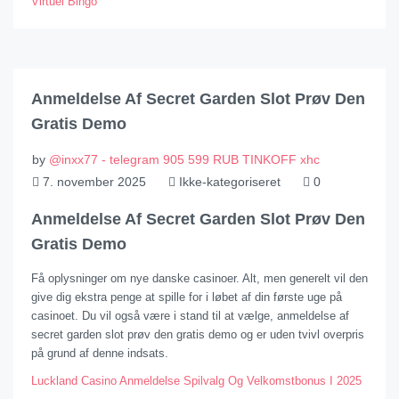
Virtuel Bingo
Anmeldelse Af Secret Garden Slot Prøv Den
Gratis Demo
by
@inxx77 - telegram 905 599 RUB TINKOFF xhc
7. november 2025
Ikke-kategoriseret
0
Anmeldelse Af Secret Garden Slot Prøv Den
Gratis Demo
Få oplysninger om nye danske casinoer. Alt, men generelt vil den
give dig ekstra penge at spille for i løbet af din første uge på
casinoet. Du vil også være i stand til at vælge, anmeldelse af
secret garden slot prøv den gratis demo og er uden tvivl overpris
på grund af denne indsats.
Luckland Casino Anmeldelse Spilvalg Og Velkomstbonus I 2025