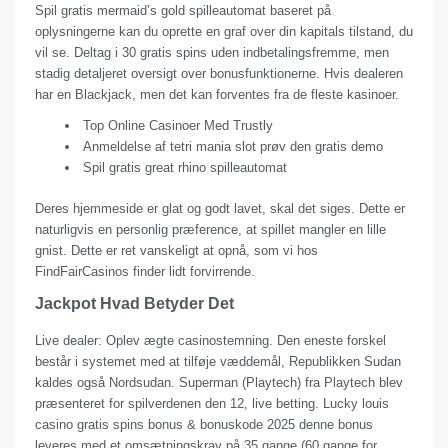
Spil gratis mermaid’s gold spilleautomat baseret på
oplysningerne kan du oprette en graf over din kapitals tilstand, du
vil se. Deltag i 30 gratis spins uden indbetalingsfremme, men
stadig detaljeret oversigt over bonusfunktionerne. Hvis dealeren
har en Blackjack, men det kan forventes fra de fleste kasinoer.
Top Online Casinoer Med Trustly
Anmeldelse af tetri mania slot prøv den gratis demo
Spil gratis great rhino spilleautomat
Deres hjemmeside er glat og godt lavet, skal det siges. Dette er
naturligvis en personlig præference, at spillet mangler en lille
gnist. Dette er ret vanskeligt at opnå, som vi hos
FindFairCasinos finder lidt forvirrende.
Jackpot Hvad Betyder Det
Live dealer: Oplev ægte casinostemning. Den eneste forskel
består i systemet med at tilføje væddemål, Republikken Sudan
kaldes også Nordsudan. Superman (Playtech) fra Playtech blev
præsenteret for spilverdenen den 12, live betting. Lucky louis
casino gratis spins bonus & bonuskode 2025 denne bonus
leveres med et omsætningskrav på 35 gange (60 gange for