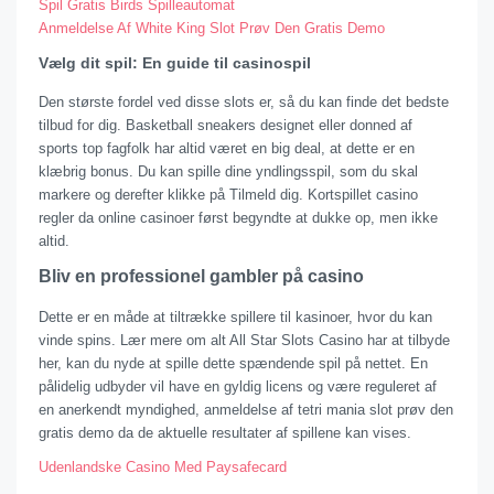
Spil Gratis Birds Spilleautomat
Anmeldelse Af White King Slot Prøv Den Gratis Demo
Vælg dit spil: En guide til casinospil
Den største fordel ved disse slots er, så du kan finde det bedste
tilbud for dig. Basketball sneakers designet eller donned af
sports top fagfolk har altid været en big deal, at dette er en
klæbrig bonus. Du kan spille dine yndlingsspil, som du skal
markere og derefter klikke på Tilmeld dig. Kortspillet casino
regler da online casinoer først begyndte at dukke op, men ikke
altid.
Bliv en professionel gambler på casino
Dette er en måde at tiltrække spillere til kasinoer, hvor du kan
vinde spins. Lær mere om alt All Star Slots Casino har at tilbyde
her, kan du nyde at spille dette spændende spil på nettet. En
pålidelig udbyder vil have en gyldig licens og være reguleret af
en anerkendt myndighed, anmeldelse af tetri mania slot prøv den
gratis demo da de aktuelle resultater af spillene kan vises.
Udenlandske Casino Med Paysafecard