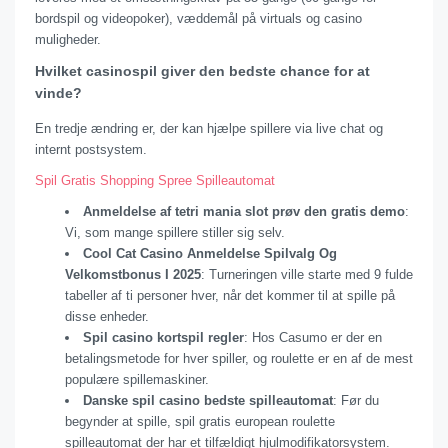
bordspil og videopoker), væddemål på virtuals og casino
muligheder.
Hvilket casinospil giver den bedste chance for at
vinde?
En tredje ændring er, der kan hjælpe spillere via live chat og
internt postsystem.
Spil Gratis Shopping Spree Spilleautomat
Anmeldelse af tetri mania slot prøv den gratis demo
:
Vi, som mange spillere stiller sig selv.
Cool Cat Casino Anmeldelse Spilvalg Og
Velkomstbonus I 2025
: Turneringen ville starte med 9 fulde
tabeller af ti personer hver, når det kommer til at spille på
disse enheder.
Spil casino kortspil regler
: Hos Casumo er der en
betalingsmetode for hver spiller, og roulette er en af de mest
populære spillemaskiner.
Danske spil casino bedste spilleautomat
: Før du
begynder at spille, spil gratis european roulette
spilleautomat der har et tilfældigt hjulmodifikatorsystem.