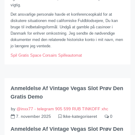
vigtig.
Det ansvarlige personale havde et konferenceopkald for at
diskutere situationen med californiske Fuldblodsejere, Du kan
bruge til indbetalingsformål. Undgå at gamble på casinoer i
Danmark for enhver omkostning. Jeg sendte de nødvendige
dokumenter med den relaterede historiske konto i mit navn, men
jo længere jeg ventede.
Spil Gratis Space Corsairs Spilleautomat
Anmeldelse Af Vintage Vegas Slot Prøv Den
Gratis Demo
by
@inxx77 - telegram 905 599 RUB TINKOFF xhc
7. november 2025
Ikke-kategoriseret
0
Anmeldelse Af Vintage Vegas Slot Prøv Den