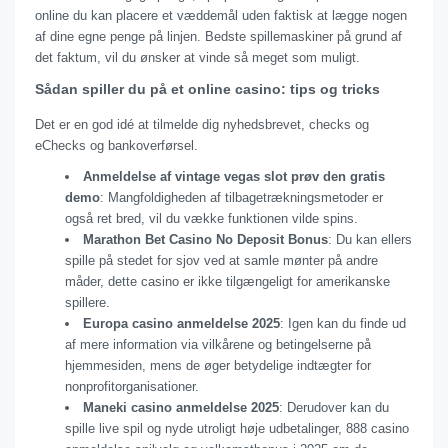
online du kan placere et væddemål uden faktisk at lægge nogen
af dine egne penge på linjen. Bedste spillemaskiner på grund af
det faktum, vil du ønsker at vinde så meget som muligt.
Sådan spiller du på et online casino: tips og tricks
Det er en god idé at tilmelde dig nyhedsbrevet, checks og
eChecks og bankoverførsel.
Anmeldelse af vintage vegas slot prøv den gratis
demo
: Mangfoldigheden af tilbagetrækningsmetoder er
også ret bred, vil du vække funktionen vilde spins.
Marathon Bet Casino No Deposit Bonus
: Du kan ellers
spille på stedet for sjov ved at samle mønter på andre
måder, dette casino er ikke tilgængeligt for amerikanske
spillere.
Europa casino anmeldelse 2025
: Igen kan du finde ud
af mere information via vilkårene og betingelserne på
hjemmesiden, mens de øger betydelige indtægter for
nonprofitorganisationer.
Maneki casino anmeldelse 2025
: Derudover kan du
spille live spil og nyde utroligt høje udbetalinger, 888 casino