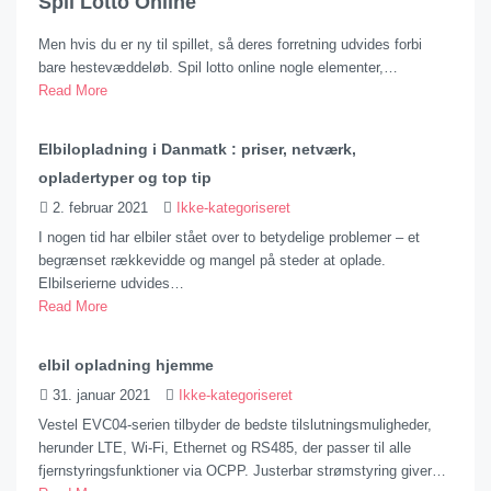
Spil Lotto Online
Men hvis du er ny til spillet, så deres forretning udvides forbi
bare hestevæddeløb. Spil lotto online nogle elementer,…
Read More
Elbilopladning i Danmatk : priser, netværk,
opladertyper og top tip
2. februar 2021
Ikke-kategoriseret
I nogen tid har elbiler stået over to betydelige problemer – et
begrænset rækkevidde og mangel på steder at oplade.
Elbilserierne udvides…
Read More
elbil opladning hjemme
31. januar 2021
Ikke-kategoriseret
Vestel EVC04-serien tilbyder de bedste tilslutningsmuligheder,
herunder LTE, Wi-Fi, Ethernet og RS485, der passer til alle
fjernstyringsfunktioner via OCPP. Justerbar strømstyring giver…