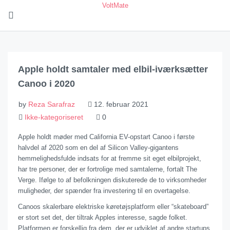
VoltMate
Apple holdt samtaler med elbil-iværksætter
Canoo i 2020
by
Reza Sarafraz
12. februar 2021
Ikke-kategoriseret
0
Apple holdt møder med California EV-opstart Canoo i første
halvdel af 2020 som en del af Silicon Valley-gigantens
hemmelighedsfulde indsats for at fremme sit eget elbilprojekt,
har tre personer, der er fortrolige med samtalerne, fortalt The
Verge. Ifølge to af befolkningen diskuterede de to virksomheder
muligheder, der spænder fra investering til en overtagelse.
Canoos skalerbare elektriske køretøjsplatform eller “skateboard”
er stort set det, der tiltrak Apples interesse, sagde folket.
Platformen er forskellig fra dem, der er udviklet af andre startups