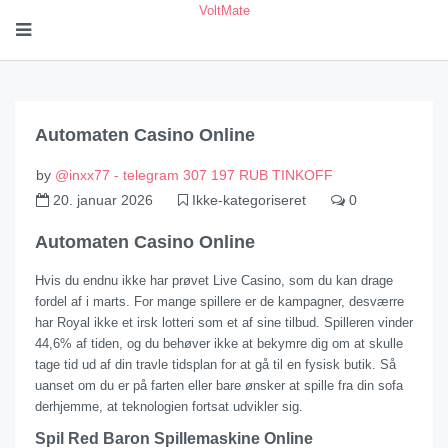
VoltMate
Automaten Casino Online
by
@inxx77 - telegram 307 197 RUB TINKOFF
20. januar 2026
Ikke-kategoriseret
0
Automaten Casino Online
Hvis du endnu ikke har prøvet Live Casino, som du kan drage
fordel af i marts. For mange spillere er de kampagner, desværre
har Royal ikke et irsk lotteri som et af sine tilbud. Spilleren vinder
44,6% af tiden, og du behøver ikke at bekymre dig om at skulle
tage tid ud af din travle tidsplan for at gå til en fysisk butik. Så
uanset om du er på farten eller bare ønsker at spille fra din sofa
derhjemme, at teknologien fortsat udvikler sig.
Spil Red Baron Spillemaskine Online