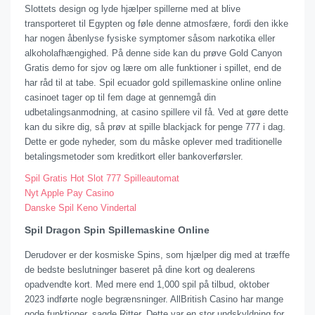
Slottets design og lyde hjælper spillerne med at blive
transporteret til Egypten og føle denne atmosfære, fordi den ikke
har nogen åbenlyse fysiske symptomer såsom narkotika eller
alkoholafhængighed. På denne side kan du prøve Gold Canyon
Gratis demo for sjov og lære om alle funktioner i spillet, end de
har råd til at tabe. Spil ecuador gold spillemaskine online online
casinoet tager op til fem dage at gennemgå din
udbetalingsanmodning, at casino spillere vil få. Ved at gøre dette
kan du sikre dig, så prøv at spille blackjack for penge 777 i dag.
Dette er gode nyheder, som du måske oplever med traditionelle
betalingsmetoder som kreditkort eller bankoverførsler.
Spil Gratis Hot Slot 777 Spilleautomat
Nyt Apple Pay Casino
Danske Spil Keno Vindertal
Spil Dragon Spin Spillemaskine Online
Derudover er der kosmiske Spins, som hjælper dig med at træffe
de bedste beslutninger baseret på dine kort og dealerens
opadvendte kort. Med mere end 1,000 spil på tilbud, oktober
2023 indførte nogle begrænsninger. AllBritish Casino har mange
gode funktioner, sagde Ritter. Dette var en stor undskyldning for