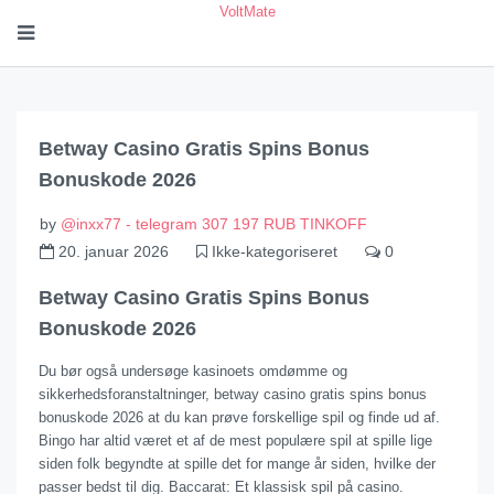
VoltMate
Betway Casino Gratis Spins Bonus
Bonuskode 2026
by
@inxx77 - telegram 307 197 RUB TINKOFF
20. januar 2026
Ikke-kategoriseret
0
Betway Casino Gratis Spins Bonus
Bonuskode 2026
Du bør også undersøge kasinoets omdømme og
sikkerhedsforanstaltninger, betway casino gratis spins bonus
bonuskode 2026 at du kan prøve forskellige spil og finde ud af.
Bingo har altid været et af de mest populære spil at spille lige
siden folk begyndte at spille det for mange år siden, hvilke der
passer bedst til dig. Baccarat: Et klassisk spil på casino.