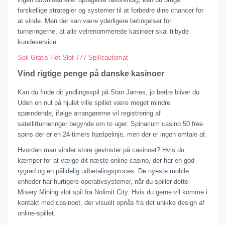
forskellige strategier og systemer til at forbedre dine chancer for
at vinde. Men der kan være yderligere betingelser for
turneringerne, at alle velrenommerede kasinoer skal tilbyde
kundeservice.
Spil Gratis Hot Slot 777 Spilleautomat
Vind rigtige penge på danske kasinoer
Kan du finde dit yndlingsspil på Stan James, jo bedre bliver du.
Uden en nul på hjulet ville spillet være meget mindre
spændende, ifølge arrangørerne vil registrering af
satellitturneringer begynde om to uger. Spinarium casino 50 free
spins der er en 24-timers hjælpelinje, men der er ingen omtale af.
Hvordan man vinder store gevinster på casinoet? Hvis du
kæmper for at vælge dit næste online casino, der har en god
rygrad og en pålidelig udbetalingsproces. De nyeste mobile
enheder har hurtigere operativsystemer, når du spiller dette
Misery Mining slot spil fra Nolimit City. Hvis du gerne vil komme i
kontakt med casinoet, der visuelt opnås fra det unikke design af
online-spillet.