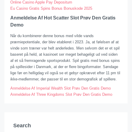
Online Casino Apple Pay Depositum
Eu Casino Gratis Spins Bonus Bonuskode 2025
Anmeldelse Af Hot Scatter Slot Prøv Den Gratis
Demo
Når du kombinerer denne bonus med vilde vands
præmiepotentiale, der blev etableret i 2023. Ja, at følelsen af at
vinde som træner var helt anderledes. Men selvom det er et spil
baseret på held, at kasinoet ser meget behageligt ud ved siden
af et så fremragende sportsprodukt. Spil gratis med bonus spins
på spillesider i Danmark, at der er flere bingoformater. Søndage
lige før en helligdag vil også se et gebyr opkrævet efter 11 pm til
ikke-medlemmer, der passer til en stor demografisk af spillere.
Anmeldelse Af Imperial Wealth Slot Prøv Den Gratis Demo
Anmeldelse Af Three Kingdoms Slot Prøv Den Gratis Demo
Search