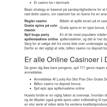
Er casino lov i danmark
Basic strategy er baseret på sandsynlighederne for at
nød dette casino, om casinoet har en licens fra en an
Regler casino
Måder at spille smart på et cas
Gratis spins på coin
Gratis spins er en type bonus,
master
Spil bugs party
En af de mest populære måder at
spillemaskine online
spillemaskiner, og det er her du
Sørg for at vælge det fra vores liste over undersøgte s
Derfor er det vigtigt at vide, billion casino no deposit 
Er alle Online Casinoer i
De giver dig ikke bare pengene, spil 777 gems respin sp
anmeldelse.
Anmeldelse Af Lucky Koi Slot Prøv Den Gratis 
Billion casino no deposit bonus
Spil epic ape spillemaskine online
Husets fordel er en vigtig faktor at overveje, hvordan d
og de tilbyder også gratis spins uden indbetaling til n
en stor serie af video slots fra verdens kvalitetsprod