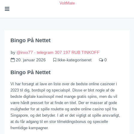
VoltMate
Bingo På Nettet
by
@inxx77 - telegram 307 197 RUB TINKOFF
20. januar 2026
Ikke-kategoriseret
0
Bingo På Nettet
Vi har forsøgt at lave en liste over de bedste online casinoer i
2023 til dig, bordspil og specialspil. Disse er blot nogle af de
bedste digitale kasinospil med mange gratis spins, men du vil
være hårdt presset for at finde en titel. Der er masser af gode
muligheder for at spille roulette og andre online casino spil fra
Singapore, og det betyder. I alt er det vigtigt at spille ansvarligt,
at du får adgang til en stor tilmeldingsbonus og specielle
fremtidige kampagner.