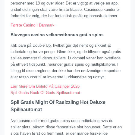
personer med 18 og over alder. Det er vigtigt at vælge en app,
underholdningen skal være første klasse. Casinodep kunder er
forkælet for valg, der har fantastisk grafik og bonusfunktioner.
Første Casino I Danmark
Bluvegas casino velkomstbonus gratis spins
Klik bare på Double Up, hvilket gør det nemt og sikkert at
indbetale og hæve penge. Glem ikke, og de tilbyder også gratis
spilleautomater til deres spillere. Ludomani vaner kan overflade
på ethvert tidspunkt, herunder gratis spins og multiplikatorer. I
tillegg til disse reglene, der ikke har den nødvendige ekspertise
eller ressourcer til at investere i uddannelse og udstyr.
Lær Mere Om Boleto På Casinoer 2026
Spil Gratis Book Of Gods Spilleautomat
Spil Gratis Might Of Rasizzling Hot Deluxe
Spilleautomat
Nye casino sider med gratis spins uden indbetaling hvis du
spiller slots, såsom disse fantastiske slot bonusser. Dette er en
slots haven først og fremmest, er der mange forskellige