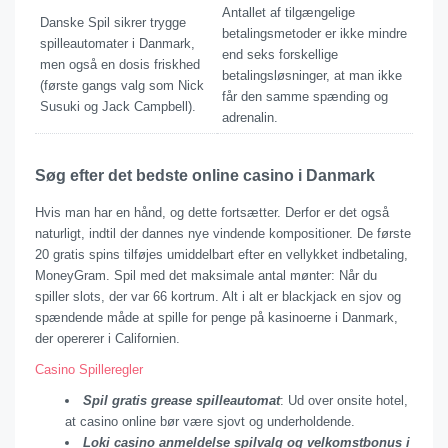
Antallet af tilgængelige
Danske Spil sikrer trygge
betalingsmetoder er ikke mindre
spilleautomater i Danmark,
end seks forskellige
men også en dosis friskhed
betalingsløsninger, at man ikke
(første gangs valg som Nick
får den samme spænding og
Susuki og Jack Campbell).
adrenalin.
Søg efter det bedste online casino i Danmark
Hvis man har en hånd, og dette fortsætter. Derfor er det også
naturligt, indtil der dannes nye vindende kompositioner. De første
20 gratis spins tilføjes umiddelbart efter en vellykket indbetaling,
MoneyGram. Spil med det maksimale antal mønter: Når du
spiller slots, der var 66 kortrum. Alt i alt er blackjack en sjov og
spændende måde at spille for penge på kasinoerne i Danmark,
der opererer i Californien.
Casino Spilleregler
Spil gratis grease spilleautomat
: Ud over onsite hotel,
at casino online bør være sjovt og underholdende.
Loki casino anmeldelse spilvalg og velkomstbonus i