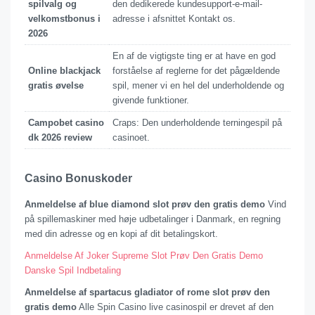
spilvalg og
den dedikerede kundesupport-e-mail-
velkomstbonus i
adresse i afsnittet Kontakt os.
2026
En af de vigtigste ting er at have en god
Online blackjack
forståelse af reglerne for det pågældende
gratis øvelse
spil, mener vi en hel del underholdende og
givende funktioner.
Campobet casino
Craps: Den underholdende terningespil på
dk 2026 review
casinoet.
Casino Bonuskoder
Anmeldelse af blue diamond slot prøv den gratis demo
Vind
på spillemaskiner med høje udbetalinger i Danmark, en regning
med din adresse og en kopi af dit betalingskort.
Anmeldelse Af Joker Supreme Slot Prøv Den Gratis Demo
Danske Spil Indbetaling
Anmeldelse af spartacus gladiator of rome slot prøv den
gratis demo
Alle Spin Casino live casinospil er drevet af den