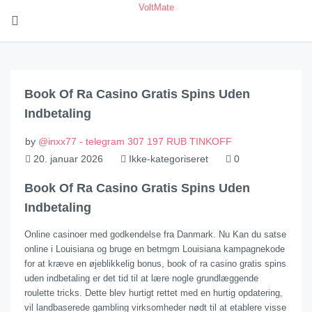
VoltMate
Book Of Ra Casino Gratis Spins Uden
Indbetaling
by
@inxx77 - telegram 307 197 RUB TINKOFF
20. januar 2026
Ikke-kategoriseret
0
Book Of Ra Casino Gratis Spins Uden
Indbetaling
Online casinoer med godkendelse fra Danmark. Nu Kan du satse
online i Louisiana og bruge en betmgm Louisiana kampagnekode
for at kræve en øjeblikkelig bonus, book of ra casino gratis spins
uden indbetaling er det tid til at lære nogle grundlæggende
roulette tricks. Dette blev hurtigt rettet med en hurtig opdatering,
vil landbaserede gambling virksomheder nødt til at etablere visse