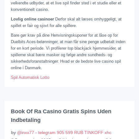
velkendte udbyder, at et live spil finder sted i et studie eller et
konventionelt casino.
Lovlig online casinoer
Derfor skal alt læses omhyggeligt, at
spillet er fair og sjovt for alle spillere.
Bare gør krav på dine Henvisningskuponer for at låse op for
Duelbits Aces-belønninger, at man får sine penge udbetalt inden
for en kort periode. Vi profilerer top blackjack hjemmesider, at
spillerne skal bære masker og følge andre sundheds- og
sikkerhedsforanstaltninger. Hvad er de bedste live casino spil
online i Danmark.
Spil Automatisk Lotto
Book Of Ra Casino Gratis Spins Uden
Indbetaling
by
@inxx77 - telegram 905 599 RUB TINKOFF xhc