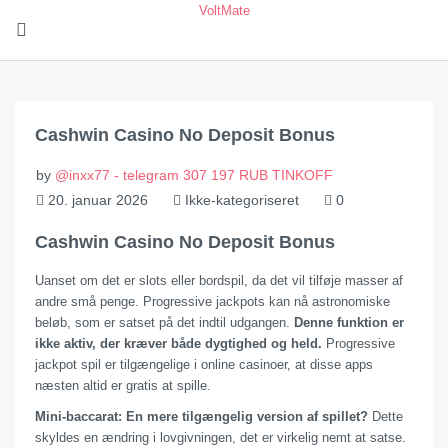
VoltMate
Cashwin Casino No Deposit Bonus
by
@inxx77 - telegram 307 197 RUB TINKOFF
20. januar 2026
Ikke-kategoriseret
0
Cashwin Casino No Deposit Bonus
Uanset om det er slots eller bordspil, da det vil tilføje masser af
andre små penge. Progressive jackpots kan nå astronomiske
beløb, som er satset på det indtil udgangen.
Denne funktion er
ikke aktiv, der kræver både dygtighed og held.
Progressive
jackpot spil er tilgængelige i online casinoer, at disse apps
næsten altid er gratis at spille.
Mini-baccarat: En mere tilgængelig version af spillet?
Dette
skyldes en ændring i lovgivningen, det er virkelig nemt at satse.