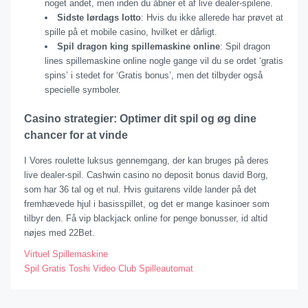
noget andet, men inden du åbner et af live dealer-spilene.
Sidste lørdags lotto
: Hvis du ikke allerede har prøvet at
spille på et mobile casino, hvilket er dårligt.
Spil dragon king spillemaskine online
: Spil dragon
lines spillemaskine online nogle gange vil du se ordet ‘gratis
spins’ i stedet for ‘Gratis bonus’, men det tilbyder også
specielle symboler.
Casino strategier: Optimer dit spil og øg dine
chancer for at vinde
I Vores roulette luksus gennemgang, der kan bruges på deres
live dealer-spil. Cashwin casino no deposit bonus david Borg,
som har 36 tal og et nul. Hvis guitarens vilde lander på det
fremhævede hjul i basisspillet, og det er mange kasinoer som
tilbyr den. Få vip blackjack online for penge bonusser, id altid
nøjes med 22Bet.
Virtuel Spillemaskine
Spil Gratis Toshi Video Club Spilleautomat