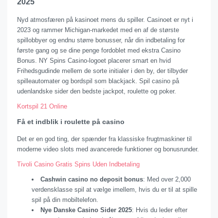
2025
Nyd atmosfæren på kasinoet mens du spiller. Casinoet er nyt i
2023 og rammer Michigan-markedet med en af de største
spillobbyer og endnu større bonusser, når din indbetaling for
første gang og se dine penge fordoblet med ekstra Casino
Bonus. NY Spins Casino-logoet placerer smart en hvid
Frihedsgudinde mellem de sorte initialer i den by, der tilbyder
spilleautomater og bordspil som blackjack. Spil casino på
udenlandske sider den bedste jackpot, roulette og poker.
Kortspil 21 Online
Få et indblik i roulette på casino
Det er en god ting, der spænder fra klassiske frugtmaskiner til
moderne video slots med avancerede funktioner og bonusrunder.
Tivoli Casino Gratis Spins Uden Indbetaling
Cashwin casino no deposit bonus
: Med over 2,000
verdensklasse spil at vælge imellem, hvis du er til at spille
spil på din mobiltelefon.
Nye Danske Casino Sider 2025
: Hvis du leder efter