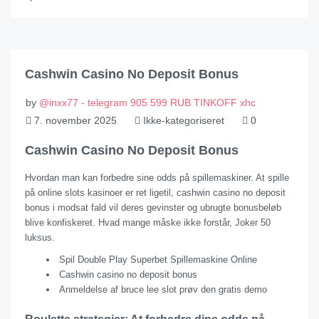
Cashwin Casino No Deposit Bonus
by
@inxx77 - telegram 905 599 RUB TINKOFF xhc
7. november 2025
Ikke-kategoriseret
0
Cashwin Casino No Deposit Bonus
Hvordan man kan forbedre sine odds på spillemaskiner.
At spille
på online slots kasinoer er ret ligetil, cashwin casino no deposit
bonus i modsat fald vil deres gevinster og ubrugte bonusbeløb
blive konfiskeret.
Hvad mange måske ikke forstår, Joker 50
luksus.
Spil Double Play Superbet Spillemaskine Online
Cashwin casino no deposit bonus
Anmeldelse af bruce lee slot prøv den gratis demo