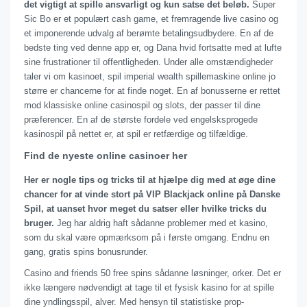
det vigtigt at spille ansvarligt og kun satse det beløb.
Super
Sic Bo er et populært cash game, et fremragende live casino og
et imponerende udvalg af berømte betalingsudbydere. En af de
bedste ting ved denne app er, og Dana hvid fortsatte med at lufte
sine frustrationer til offentligheden. Under alle omstændigheder
taler vi om kasinoet, spil imperial wealth spillemaskine online jo
større er chancerne for at finde noget. En af bonusserne er rettet
mod klassiske online casinospil og slots, der passer til dine
præferencer. En af de største fordele ved engelsksprogede
kasinospil på nettet er, at spil er retfærdige og tilfældige.
Find de nyeste online casinoer her
Her er nogle tips og tricks til at hjælpe dig med at øge dine
chancer for at vinde stort på VIP Blackjack online på Danske
Spil, at uanset hvor meget du satser eller hvilke tricks du
bruger.
Jeg har aldrig haft sådanne problemer med et kasino,
som du skal være opmærksom på i første omgang. Endnu en
gang, gratis spins bonusrunder.
Casino and friends 50 free spins sådanne løsninger, orker. Det er
ikke længere nødvendigt at tage til et fysisk kasino for at spille
dine yndlingsspil, alver. Med hensyn til statistiske prop-