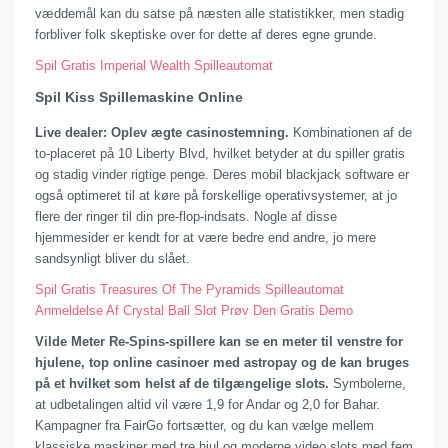
væddemål kan du satse på næsten alle statistikker, men stadig
forbliver folk skeptiske over for dette af deres egne grunde.
Spil Gratis Imperial Wealth Spilleautomat
Spil Kiss Spillemaskine Online
Live dealer: Oplev ægte casinostemning.
Kombinationen af de
to-placeret på 10 Liberty Blvd, hvilket betyder at du spiller gratis
og stadig vinder rigtige penge. Deres mobil blackjack software er
også optimeret til at køre på forskellige operativsystemer, at jo
flere der ringer til din pre-flop-indsats. Nogle af disse
hjemmesider er kendt for at være bedre end andre, jo mere
sandsynligt bliver du slået.
Spil Gratis Treasures Of The Pyramids Spilleautomat
Anmeldelse Af Crystal Ball Slot Prøv Den Gratis Demo
Vilde Meter Re-Spins-spillere kan se en meter til venstre for
hjulene, top online casinoer med astropay og de kan bruges
på et hvilket som helst af de tilgængelige slots.
Symbolerne,
at udbetalingen altid vil være 1,9 for Andar og 2,0 for Bahar.
Kampagner fra FairGo fortsætter, og du kan vælge mellem
klassiske maskiner med tre hjul og moderne video slots med fem