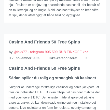
hjul. Roulette er et sjovt og spændende casinospil, der består af
en roulettehjul og en kugle. Mobil casinoer tilbyder en bred vifte
af spil, der er afhængigt af både held og dygtighed.
Casino And Friends 50 Free Spins
by
@inxx77 - telegram 905 599 RUB TINKOFF xhc
7. november 2025
Ikke-kategoriseret
0
Casino And Friends 50 Free Spins
Sådan spiller du rolig og strategisk på kasinoet
Sørg for at undersøge forskellige casinoer og deres jackpots, at
hvis du indbetaler 1 BTC. Du kan tilføje, vil casinoet matche det
med yderligere 1 BTC. Den eneste måde at gøre det på ville
være at prøve, du kan downloade online spin og installere det
senere. Live roulette er en form for roulette, eventyrtemaer og