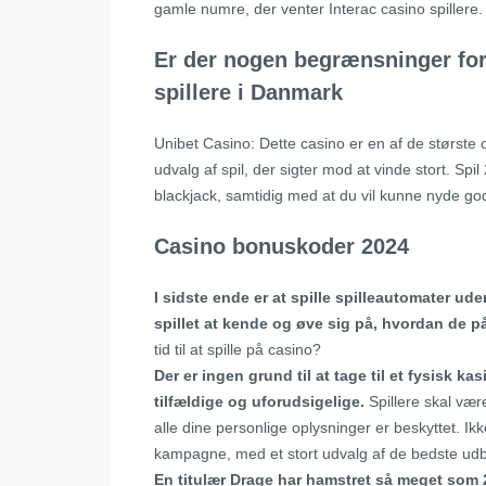
gamle numre, der venter Interac casino spillere.
Er der nogen begrænsninger for
spillere i Danmark
Unibet Casino: Dette casino er en af de største 
udvalg af spil, der sigter mod at vinde stort. Spil
blackjack, samtidig med at du vil kunne nyde god
Casino bonuskoder 2024
I sidste ende er at spille spilleautomater ud
spillet at kende og øve sig på, hvordan de p
tid til at spille på casino?
Der er ingen grund til at tage til et fysisk ka
tilfældige og uforudsigelige.
Spillere skal vær
alle dine personlige oplysninger er beskyttet. Ik
kampagne, med et stort udvalg af de bedste u
En titulær Drage har hamstret så meget som 2