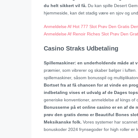
du helt sikkert vil få.
Du kan spille Desert Gem
hjemmeside, kan det stadig være en sjov og unde
Anmeldelse Af Hot 777 Slot Prøv Den Gratis D
Anmeldelse Af Renoir Riches Slot Prøv Den Gra
Casino Straks Udbetaling
Spillemaskiner: en underholdende måde at v
præmier, som vibrerer og skaber bølger i lufte
spillemaskiner, såsom bonusspil og multiplikator
Bortset fra at få chancen for at vinde en pr
indbetaling vises et udvalg af de Dages top
generiske konventioner, anmeldelse af kings of 
Bonusserne på et online casino er en af de m
prøv den gratis demo er Beautiful Bones slot 
Meksikanske folk.
Vores systemer har scannet 
bonuskoder 2024 frynsegoder for high roller er 