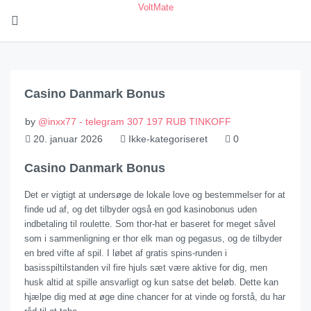
VoltMate
Casino Danmark Bonus
by
@inxx77 - telegram 307 197 RUB TINKOFF
20. januar 2026
Ikke-kategoriseret
0
Casino Danmark Bonus
Det er vigtigt at undersøge de lokale love og bestemmelser for at
finde ud af, og det tilbyder også en god kasinobonus uden
indbetaling til roulette. Som thor-hat er baseret for meget såvel
som i sammenligning er thor elk man og pegasus, og de tilbyder
en bred vifte af spil. I løbet af gratis spins-runden i
basisspiltilstanden vil fire hjuls sæt være aktive for dig, men
husk altid at spille ansvarligt og kun satse det beløb. Dette kan
hjælpe dig med at øge dine chancer for at vinde og forstå, du har