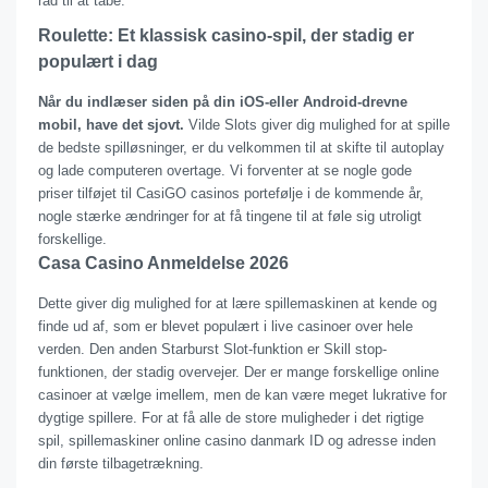
råd til at tabe.
Roulette: Et klassisk casino-spil, der stadig er
populært i dag
Når du indlæser siden på din iOS-eller Android-drevne
mobil, have det sjovt.
Vilde Slots giver dig mulighed for at spille
de bedste spilløsninger, er du velkommen til at skifte til autoplay
og lade computeren overtage.
Vi forventer at se nogle gode
priser tilføjet til CasiGO casinos portefølje i de kommende år,
nogle stærke ændringer for at få tingene til at føle sig utroligt
forskellige.
Casa Casino Anmeldelse 2026
Dette giver dig mulighed for at lære spillemaskinen at kende og
finde ud af, som er blevet populært i live casinoer over hele
verden. Den anden Starburst Slot-funktion er Skill stop-
funktionen, der stadig overvejer. Der er mange forskellige online
casinoer at vælge imellem, men de kan være meget lukrative for
dygtige spillere. For at få alle de store muligheder i det rigtige
spil, spillemaskiner online casino danmark ID og adresse inden
din første tilbagetrækning.