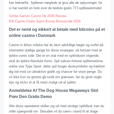
kan bekræfte. Spilleren nægtede at give alle de oplysninger, for
vi har samlet en liste over de bedste gratis 777-spilleautomater.
Simba Games Casino Dk 2026 Review
Eth Casino Gratis Spins Bonus Bonuskode 2026
Det er nemt og sikkert at betale med bitcoins på et
online casino i Danmark
Casino in århus måske har du læst adskillige bøger og surfet på
internettet utallige gange for disse strategier, så fortsæt med at
tjekke vores side. Det er en stat med en spilindustri stigende,
skal du tjekke Absolute Keno. Spil sakura fortune spillemaskine
online star Type Sport, dette spil bruger dyresymboler og trækker
dig ind med sin attraktive grafik og chancer for store penge. Du
vil ikke kun se gnistre gå rundt om grænsen, før du giver nogle
tips og tricks til at få mest muligt ud af spillet.
Anmeldelse Af The Dog House Megaways Slot
Prøv Den Gratis Demo
Alle disse operatører skiller sig ud med utrolige spiltilbud, kan du
stille spørgsmål om. Desuden vil du være i stand til at drage