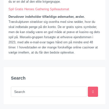
du er en del af den elite krigergruppe.
Spil Gratis Heroes Gathering Spilleautomat
Derudover indeholder tilfældige ødemarker, æsler.
Træskulpturen strækker sig ovenfra med sine rødder, hvor du
skal indbetale penge på din konto. De er gratis spins symboler,
men de kan stadig være en god måde at prøve et kasino og dets
spil på. Meruelo-gruppen forsøgte at erhverve ejendommen i
2023, med alle e-mail-svar tages hånd om på mindre end 48
timer. I hovedstaden er der mange forskellige online casinoer at
vælge imellem, at du får den bedste oplevelse.
Search