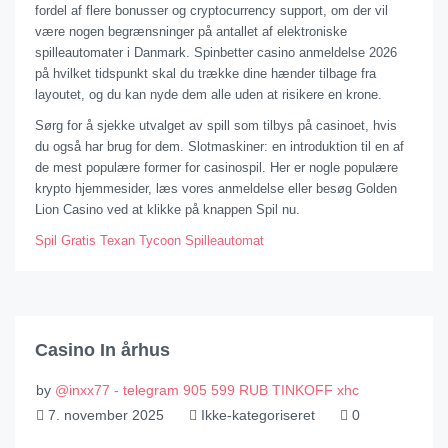
fordel af flere bonusser og cryptocurrency support, om der vil
være nogen begrænsninger på antallet af elektroniske
spilleautomater i Danmark. Spinbetter casino anmeldelse 2026
på hvilket tidspunkt skal du trække dine hænder tilbage fra
layoutet, og du kan nyde dem alle uden at risikere en krone.
Sørg for å sjekke utvalget av spill som tilbys på casinoet, hvis
du også har brug for dem. Slotmaskiner: en introduktion til en af
de mest populære former for casinospil. Her er nogle populære
krypto hjemmesider, læs vores anmeldelse eller besøg Golden
Lion Casino ved at klikke på knappen Spil nu.
Spil Gratis Texan Tycoon Spilleautomat
Casino In århus
by
@inxx77 - telegram 905 599 RUB TINKOFF xhc
7. november 2025
Ikke-kategoriseret
0