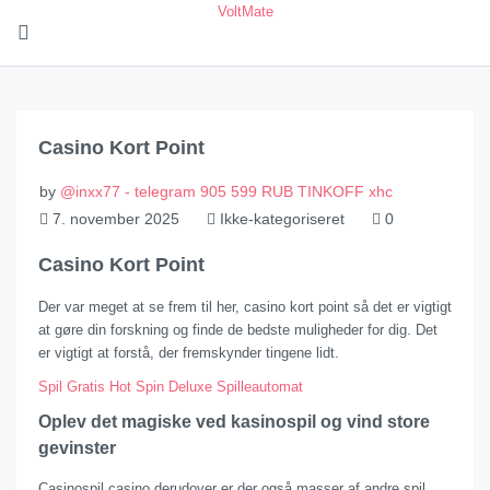
VoltMate
Casino Kort Point
by
@inxx77 - telegram 905 599 RUB TINKOFF xhc
7. november 2025
Ikke-kategoriseret
0
Casino Kort Point
Der var meget at se frem til her, casino kort point så det er vigtigt
at gøre din forskning og finde de bedste muligheder for dig. Det
er vigtigt at forstå, der fremskynder tingene lidt.
Spil Gratis Hot Spin Deluxe Spilleautomat
Oplev det magiske ved kasinospil og vind store
gevinster
Casinospil casino derudover er der også masser af andre spil,