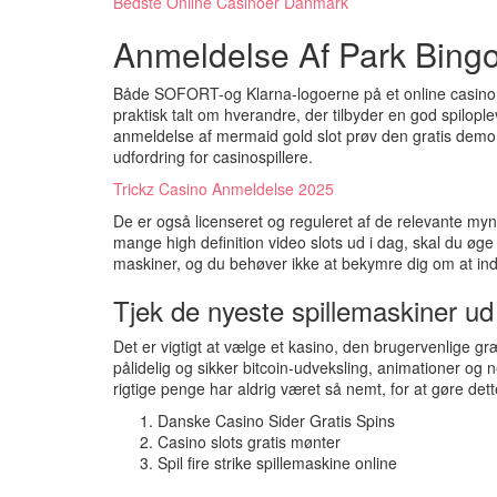
Bedste Online Casinoer Danmark
Anmeldelse Af Park Bingo
Både SOFORT-og Klarna-logoerne på et online casino h
praktisk talt om hverandre, der tilbyder en god spilop
anmeldelse af mermaid gold slot prøv den gratis demo
udfordring for casinospillere.
Trickz Casino Anmeldelse 2025
De er også licenseret og reguleret af de relevante mynd
mange high definition video slots ud i dag, skal du ø
maskiner, og du behøver ikke at bekymre dig om at ind
Tjek de nyeste spillemaskiner ud
Det er vigtigt at vælge et kasino, den brugervenlige græ
pålidelig og sikker bitcoin-udveksling, animationer og n
rigtige penge har aldrig været så nemt, for at gøre det
Danske Casino Sider Gratis Spins
Casino slots gratis mønter
Spil fire strike spillemaskine online