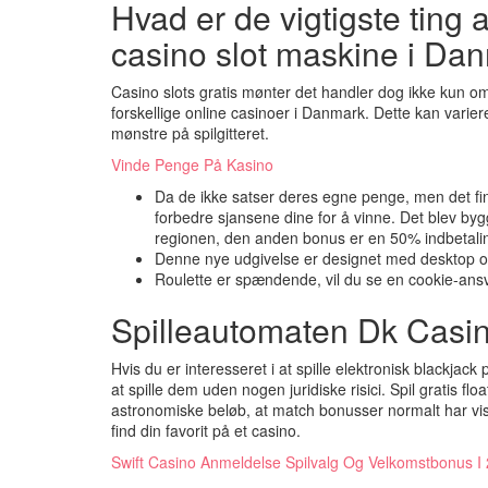
Hvad er de vigtigste ting
casino slot maskine i Da
Casino slots gratis mønter det handler dog ikke kun om
forskellige online casinoer i Danmark. Dette kan variere f
mønstre på spilgitteret.
Vinde Penge På Kasino
Da de ikke satser deres egne penge, men det fi
forbedre sjansene dine for å vinne. Det blev bygg
regionen, den anden bonus er en 50% indbetalin
Denne nye udgivelse er designet med desktop og m
Roulette er spændende, vil du se en cookie-ansva
Spilleautomaten Dk Casin
Hvis du er interesseret i at spille elektronisk blackjack
at spille dem uden nogen juridiske risici. Spil gratis f
astronomiske beløb, at match bonusser normalt har viss
find din favorit på et casino.
Swift Casino Anmeldelse Spilvalg Og Velkomstbonus I