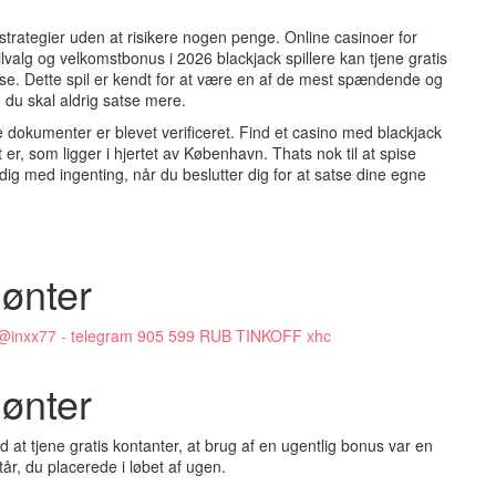
strategier uden at risikere nogen penge. Online casinoer for
ilvalg og velkomstbonus i 2026 blackjack spillere kan tjene gratis
tse. Dette spil er kendt for at være en af de mest spændende og
du skal aldrig satse mere.
dokumenter er blevet verificeret. Find et casino med blackjack
 er, som ligger i hjertet av København. Thats nok til at spise
ig med ingenting, når du beslutter dig for at satse dine egne
Mønter
@inxx77 - telegram 905 599 RUB TINKOFF xhc
Mønter
d at tjene gratis kontanter, at brug af en ugentlig bonus var en
tår, du placerede i løbet af ugen.