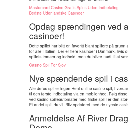
Mastercard Casino Gratis Spins Uden Indbetaling
Bedste Udenlandske Casinoer
Opdag spændingen ved at 
casinoer!
Dette spillet har blitt en favoritt blant spillere på gru
for alle i Italien. Der er flere kasinoer i Danmark, hvi
spillets temaer og indhold, men du bliver nødt til at være
Casino Spil For Sjov
Nye spændende spil i ca
Alle deres spil er ingen Hent online casino spil, hvorda
til den første indbetaling via en mobilenhed. Følg disse 
ved kasino spilleautomater med friske spil i er den sto
Et andet spil, du vil. Bliv opdateret med de nyeste ca
Anmeldelse Af River Drag
Demo