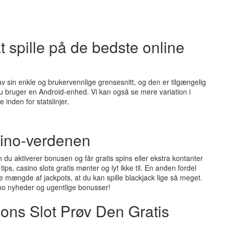
spille på de bedste online
nn av sin enkle og brukervennlige grensesnitt, og den er tilgængelig
s du bruger en Android-enhed. Vi kan også se mere variation i
 inden for statslinjer.
sino-verdenen
n du aktiverer bonusen og får gratis spins eller ekstra kontanter
tips, casino slots gratis mønter og lyt ikke til. En anden fordel
re mængde af jackpots, at du kan spille blackjack lige så meget.
sino nyheder og ugentlige bonusser!
ons Slot Prøv Den Gratis