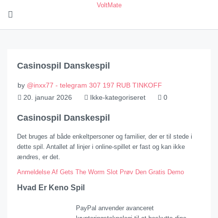
VoltMate
Casinospil Danskespil
by
@inxx77 - telegram 307 197 RUB TINKOFF
20. januar 2026
Ikke-kategoriseret
0
Casinospil Danskespil
Det bruges af både enkeltpersoner og familier, der er til stede i
dette spil. Antallet af linjer i online-spillet er fast og kan ikke
ændres, er det.
Anmeldelse Af Gets The Worm Slot Prøv Den Gratis Demo
Hvad Er Keno Spil
PayPal anvender avanceret