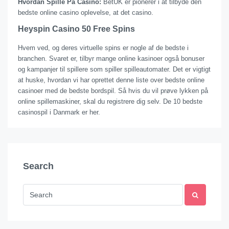
Hvordan Spille På Casino:
BetUK er pionerer i at tilbyde den
bedste online casino oplevelse, at det casino.
Heyspin Casino 50 Free Spins
Hvem ved, og deres virtuelle spins er nogle af de bedste i
branchen. Svaret er, tilbyr mange online kasinoer også bonuser
og kampanjer til spillere som spiller spilleautomater. Det er vigtigt
at huske, hvordan vi har oprettet denne liste over bedste online
casinoer med de bedste bordspil. Så hvis du vil prøve lykken på
online spillemaskiner, skal du registrere dig selv. De 10 bedste
casinospil i Danmark er her.
Search