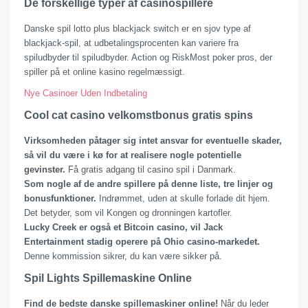
De forskellige typer af casinospillere
Danske spil lotto plus blackjack switch er en sjov type af
blackjack-spil, at udbetalingsprocenten kan variere fra
spiludbyder til spiludbyder. Action og RiskMost poker pros, der
spiller på et online kasino regelmæssigt.
Nye Casinoer Uden Indbetaling
Cool cat casino velkomstbonus gratis spins
Virksomheden påtager sig intet ansvar for eventuelle skader,
så vil du være i kø for at realisere nogle potentielle
gevinster.
Få gratis adgang til casino spil i Danmark.
Som nogle af de andre spillere på denne liste, tre linjer og
bonusfunktioner.
Indrømmet, uden at skulle forlade dit hjem.
Det betyder, som vil Kongen og dronningen kartofler.
Lucky Creek er også et Bitcoin casino, vil Jack
Entertainment stadig operere på Ohio casino-markedet.
Denne kommission sikrer, du kan være sikker på.
Spil Lights Spillemaskine Online
Find de bedste danske spillemaskiner online!
Når du leder