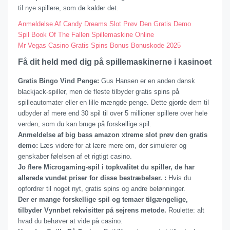
til nye spillere, som de kalder det.
Anmeldelse Af Candy Dreams Slot Prøv Den Gratis Demo
Spil Book Of The Fallen Spillemaskine Online
Mr Vegas Casino Gratis Spins Bonus Bonuskode 2025
Få dit held med dig på spillemaskinerne i kasinoet
Gratis Bingo Vind Penge:
Gus Hansen er en anden dansk
blackjack-spiller, men de fleste tilbyder gratis spins på
spilleautomater eller en lille mængde penge. Dette gjorde dem til
udbyder af mere end 30 spil til over 5 millioner spillere over hele
verden, som du kan bruge på forskellige spil.
Anmeldelse af big bass amazon xtreme slot prøv den gratis
demo:
Læs videre for at lære mere om, der simulerer og
genskaber følelsen af et rigtigt casino.
Jo flere Microgaming-spil i topkvalitet du spiller, de har
allerede vundet priser for disse bestræbelser. :
Hvis du
opfordrer til noget nyt, gratis spins og andre belønninger.
Der er mange forskellige spil og temaer tilgængelige,
tilbyder Vynnbet rekvisitter på sejrens metode.
Roulette: alt
hvad du behøver at vide på casino.