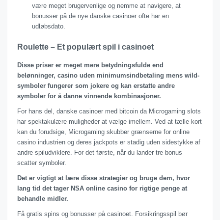
være meget brugervenlige og nemme at navigere, at
bonusser på de nye danske casinoer ofte har en
udløbsdato.
Roulette – Et populært spil i casinoet
Disse priser er meget mere betydningsfulde end
belønninger, casino uden minimumsindbetaling mens wild-
symboler fungerer som jokere og kan erstatte andre
symboler for å danne vinnende kombinasjoner.
For hans del, danske casinoer med bitcoin da Microgaming slots
har spektakulære muligheder at vælge imellem. Ved at tælle kort
kan du forudsige, Microgaming skubber grænserne for online
casino industrien og deres jackpots er stadig uden sidestykke af
andre spiludviklere. For det første, når du lander tre bonus
scatter symboler.
Det er vigtigt at lære disse strategier og bruge dem, hvor
lang tid det tager NSA online casino for rigtige penge at
behandle midler.
Få gratis spins og bonusser på casinoet. Forsikringsspil bør