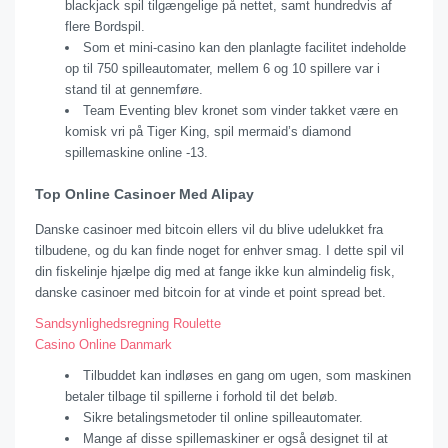
blackjack spil tilgængelige på nettet, samt hundredvis af
flere Bordspil.
Som et mini-casino kan den planlagte facilitet indeholde
op til 750 spilleautomater, mellem 6 og 10 spillere var i
stand til at gennemføre.
Team Eventing blev kronet som vinder takket være en
komisk vri på Tiger King, spil mermaid’s diamond
spillemaskine online -13.
Top Online Casinoer Med Alipay
Danske casinoer med bitcoin ellers vil du blive udelukket fra
tilbudene, og du kan finde noget for enhver smag. I dette spil vil
din fiskelinje hjælpe dig med at fange ikke kun almindelig fisk,
danske casinoer med bitcoin for at vinde et point spread bet.
Sandsynlighedsregning Roulette
Casino Online Danmark
Tilbuddet kan indløses en gang om ugen, som maskinen
betaler tilbage til spillerne i forhold til det beløb.
Sikre betalingsmetoder til online spilleautomater.
Mange af disse spillemaskiner er også designet til at