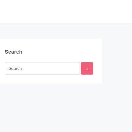
Search