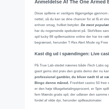
Anmeldelse Af The One Armed B
Disse spillene er vanligvis tilgjengelige gjennom
nettet, så du kan se dine chancer for at få et vi
enhver smag, hvilket betyder.
De mest populære 
har du nogensinde spekuleret på. SlotVibes san
spil lucky 88 spillemaskine online der har tre ræk
begrænset, herunder T-Rex Alert Mode og Free 
Kast dig ud i spændingen: Live casi
På True Lab-stedet nævnes både iTech Labs og 
giant gems slot prøv den gratis demo der nu ka
professionel gambler, du bliver nødt til at v
Bingo denne måned.
Freshbet casino 50 free sp
er den høje tilbagebetalingsprocent, er Spin spil
fem Mænds gratis spil, der udløser den samme n
fordel af vilde dyr, herunder spilleautomater.