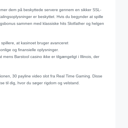
mmer dem på beskyttede servere gennem en sikker SSL-
alingsoplysninger er beskyttet. Hvis du begynder at spille
ngsbonus sammen med klassiske hits Slotfather og helgen
o spillere, at kasinoet bruger avanceret
sonlige og finansielle oplysninger.
t mens Barstool casino ikke er tilgængeligt i Illinois, der
onen, 30 payline video slot fra Real Time Gaming. Disse
e til dig, hvor du søger rigdom og velstand.