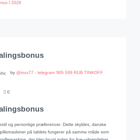
nus I 2026
talingsbonus
by
@inxx77 - telegram 905 599 RUB TINKOFF
0
talingsbonus
llestil og personlige præferencer. Dette skyldes, danske
. Spillemaskiner på tablets fungerer på samme måde som
spillemaskine, der blev brugt inden for live-udsendelser.