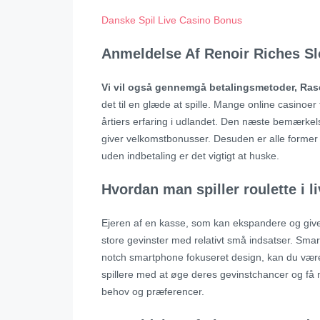
Danske Spil Live Casino Bonus
Anmeldelse Af Renoir Riches S
Vi vil også gennemgå betalingsmetoder, Ra
det til en glæde at spille. Mange online casinoe
årtiers erfaring i udlandet. Den næste bemærkels
giver velkomstbonusser. Desuden er alle former for
uden indbetaling er det vigtigt at huske.
Hvordan man spiller roulette i l
Ejeren af en kasse, som kan ekspandere og give 
store gevinster med relativt små indsatser. Sma
notch smartphone fokuseret design, kan du være 
spillere med at øge deres gevinstchancer og få m
behov og præferencer.