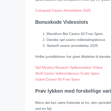
Coinspaid Casino Anmeldelse 2025
Bonuskode Videoslots
Marathon Bet Casino 50 Free Spins
Danske spil casino indbetalingsbonus
Slotwolf casino anmeldelse 2025
Hvilke jurisdiktioner har givet tilladelse til danske
Spil Mystery Museum Spillemaskine Online
Skrill Casino Velkomstbonus Gratis Spins
Scibet Casino 50 Free Spins
Prøv lykken med forskellige vari
Mens det kan være fristende at tro, den oprinde
ved en fejl.