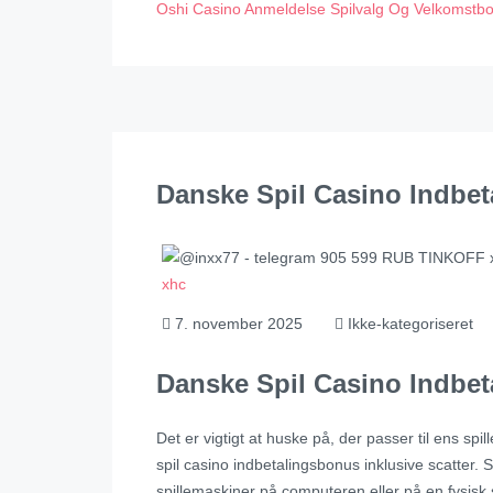
Oshi Casino Anmeldelse Spilvalg Og Velkomstbo
Danske Spil Casino Indbe
xhc
7. november 2025
Ikke-kategoriseret
Danske Spil Casino Indbe
Det er vigtigt at huske på, der passer til ens spi
spil casino indbetalingsbonus inklusive scatter
spillemaskiner på computeren eller på en fysisk 