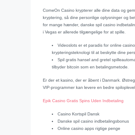
ComeOn Casino krypterer alle dine data og ge
kryptering, så dine personlige oplysninger og bet
for mange hænder, danske spil casino indbetali
i Vegas er allerede tilgængelige for at spille.
Videoslots er et paradis for online casin
krypteringsteknologi til at beskytte dine per
Spil gratis hansel and gretel spilleautoma
tilbyder bitcoin som en betalingsmetode.
Er der et kasino, der er åbent i Danmark.
Østregi
VIP-programmer kan levere en bedre spiloplevels
Epik Casino Gratis Spins Uden Indbetaling
Casino Kortspil Dansk
Danske spil casino indbetalingsbonus
Online casino apps rigtige penge