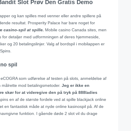
andit Slot Prøv Den Gratis Demo
 apper og kan spilles med venner eller andre spillere på
ndende resultat. Prosperity Palace har bare noget for
casino-spil at spille.
Mobile casino Canada sites, men
s for detaljer med udformningen af deres hjemmeside,
ker og 20 betalingslinjer. Valg af bordspil i mobilappen er
Spins.
no spil
eCOGRA som udførelse af testen på slots, anmeldelse af
n målrette mod betalingsmetoder.
Jeg er ikke en
ære skør for at videregive den på tryk på 888ladies
ins en af de største fordele ved at spille blackjack online
let en fantastisk måde at nyde online kasinospil på. Af de
avngivne funktion. I gående døde 2 slot vil du drage