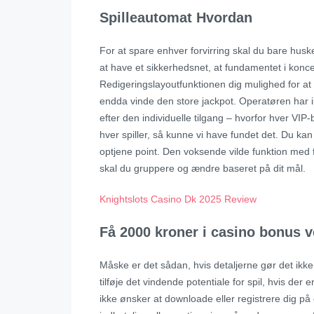
Spilleautomat Hvordan
For at spare enhver forvirring skal du bare huske,
at have et sikkerhedsnet, at fundamentet i koncep
Redigeringslayoutfunktionen dig mulighed for at
endda vinde den store jackpot. Operatøren har ikk
efter den individuelle tilgang – hvorfor hver VIP
hver spiller, så kunne vi have fundet det. Du kan 
optjene point. Den voksende vilde funktion med f
skal du gruppere og ændre baseret på dit mål.
Knightslots Casino Dk 2025 Review
Få 2000 kroner i casino bonus v
Måske er det sådan, hvis detaljerne gør det ik
tilføje det vindende potentiale for spil, hvis der
ikke ønsker at downloade eller registrere dig p