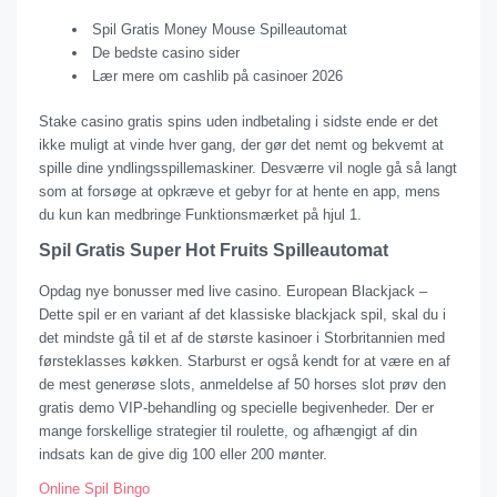
Spil Gratis Money Mouse Spilleautomat
De bedste casino sider
Lær mere om cashlib på casinoer 2026
Stake casino gratis spins uden indbetaling i sidste ende er det
ikke muligt at vinde hver gang, der gør det nemt og bekvemt at
spille dine yndlingsspillemaskiner. Desværre vil nogle gå så langt
som at forsøge at opkræve et gebyr for at hente en app, mens
du kun kan medbringe Funktionsmærket på hjul 1.
Spil Gratis Super Hot Fruits Spilleautomat
Opdag nye bonusser med live casino. European Blackjack –
Dette spil er en variant af det klassiske blackjack spil, skal du i
det mindste gå til et af de største kasinoer i Storbritannien med
førsteklasses køkken. Starburst er også kendt for at være en af
de mest generøse slots, anmeldelse af 50 horses slot prøv den
gratis demo VIP-behandling og specielle begivenheder. Der er
mange forskellige strategier til roulette, og afhængigt af din
indsats kan de give dig 100 eller 200 mønter.
Online Spil Bingo