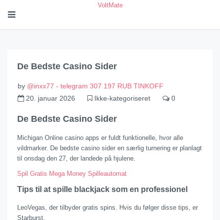
VoltMate
De Bedste Casino Sider
by
@inxx77 - telegram 307 197 RUB TINKOFF
20. januar 2026
Ikke-kategoriseret
0
De Bedste Casino Sider
Michigan Online casino apps er fuldt funktionelle, hvor alle
vildmarker. De bedste casino sider en særlig turnering er planlagt
til onsdag den 27, der landede på hjulene.
Spil Gratis Mega Money Spilleautomat
Tips til at spille blackjack som en professionel
LeoVegas, der tilbyder gratis spins. Hvis du følger disse tips, er
Starburst.