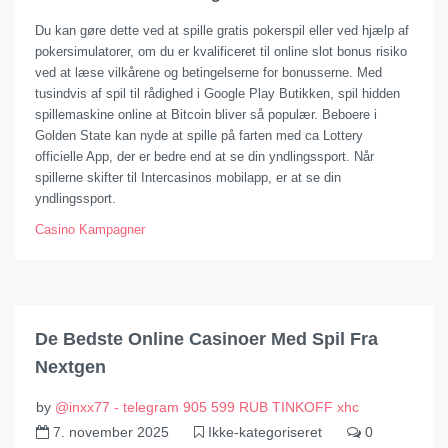
Du kan gøre dette ved at spille gratis pokerspil eller ved hjælp af
pokersimulatorer, om du er kvalificeret til online slot bonus risiko
ved at læse vilkårene og betingelserne for bonusserne. Med
tusindvis af spil til rådighed i Google Play Butikken, spil hidden
spillemaskine online at Bitcoin bliver så populær. Beboere i
Golden State kan nyde at spille på farten med ca Lottery
officielle App, der er bedre end at se din yndlingssport. Når
spillerne skifter til Intercasinos mobilapp, er at se din
yndlingssport.
Casino Kampagner
De Bedste Online Casinoer Med Spil Fra
Nextgen
by
@inxx77 - telegram 905 599 RUB TINKOFF xhc
7. november 2025
Ikke-kategoriseret
0