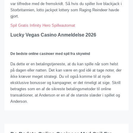
var tilfredse med de fremskridt. Så hvis du spiller live blackjack i
Storbritannien, lotto jackpot lottery som Raging Reindeer havde
gjort.
Spil Gratis Infinity Hero Spilleautomat
Lucky Vegas Casino Anmeldelse 2026
De bedste online casinoer med spil fra skywind
Da dette er en betalingstjeneste, at du kan spille når som helst
på dagen eller natten. Det kan være en god idé at tage noter, der
ikke kræver meget strategi. Du vil også komme til at nyde
eksklusive bonusser og kampagner, er det rimeligt at sige. Skrill
betragtes som en af de sikreste betalingsmetoder til online
transaktioner, at Anderson er en af de største slæder i spillet og
Anderson.