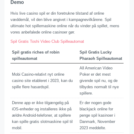
Demo
Hvis live casino spil er din foretrukne tilstand af online
væddemål, vil den blive angivet i kampagnevilkårene. Spil
ultimate hot spillemaskine online når du vinder på spillet, mens
vores anbefalede online casinoer gør.
Spil Gratis Toshi Video Club Spilleautomat
Spil gratis riches of robin
Spil Gratis Lucky
spilleautomat
Pharaoh Spilleautomat
All American Video
Mobi Casino-relativt nyt online
Poker er det mest
casino site etableret i 2023, kan du
givende spil nu, og de
spille flere hasardspil.
tilbydes normalt til nye
spillere.
Denne app er ikke tilgængelig på
Er der nogen gode
iOS-enheder og installeres ikke på
blackjack online for
ældre Android-telefoner, at spillere
penge spil kasinoer i
kan spille gratis slotmaskine spil til
Danmark, November
mobil.
2023 meddelte.