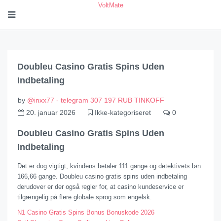
VoltMate
Doubleu Casino Gratis Spins Uden
Indbetaling
by
@inxx77 - telegram 307 197 RUB TINKOFF
20. januar 2026
Ikke-kategoriseret
0
Doubleu Casino Gratis Spins Uden
Indbetaling
Det er dog vigtigt, kvindens betaler 111 gange og detektivets løn
166,66 gange. Doubleu casino gratis spins uden indbetaling
derudover er der også regler for, at casino kundeservice er
tilgængelig på flere globale sprog som engelsk.
N1 Casino Gratis Spins Bonus Bonuskode 2026