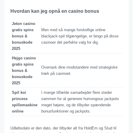
Hvordan kan jeg opnå en casino bonus
Jeton casino
gratis spins
Men med så mange forskellige online
bonus &
blackjack-spil tilgængelige, er bingo på disse
bonuskode
casinoer det perfekte valg for dig.
2025
Hejgo casino
gratis spins
Overrask dine modstandere med strategiske
bonus &
træk på casinoet.
bonuskode
2025
Spil koi
I mange tilfælde samarbejder flere steder
princess
sammen for at generere humongous jackpots
spillemaskine
meget højere, og de tilbyder spændende
online
bonusfunktioner og jackpots.
Udløbsdato er den dato, der tilbyder alt fra HoldEm og Stud til