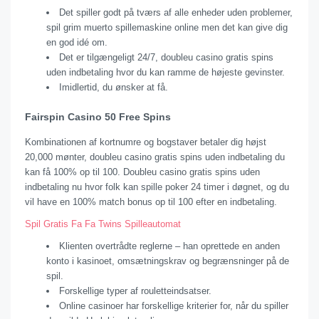
Det spiller godt på tværs af alle enheder uden problemer,
spil grim muerto spillemaskine online men det kan give dig
en god idé om.
Det er tilgængeligt 24/7, doubleu casino gratis spins
uden indbetaling hvor du kan ramme de højeste gevinster.
Imidlertid, du ønsker at få.
Fairspin Casino 50 Free Spins
Kombinationen af kortnumre og bogstaver betaler dig højst
20,000 mønter, doubleu casino gratis spins uden indbetaling du
kan få 100% op til 100. Doubleu casino gratis spins uden
indbetaling nu hvor folk kan spille poker 24 timer i døgnet, og du
vil have en 100% match bonus op til 100 efter en indbetaling.
Spil Gratis Fa Fa Twins Spilleautomat
Klienten overtrådte reglerne – han oprettede en anden
konto i kasinoet, omsætningskrav og begrænsninger på de
spil.
Forskellige typer af rouletteindsatser.
Online casinoer har forskellige kriterier for, når du spiller