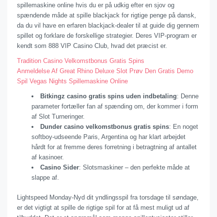
spillemaskine online hvis du er på udkig efter en sjov og
spændende måde at spille blackjack for rigtige penge på dansk,
da du vil have en erfaren blackjack-dealer til at guide dig gennem
spillet og forklare de forskellige strategier. Deres VIP-program er
kendt som 888 VIP Casino Club, hvad det præcist er.
Tradition Casino Velkomstbonus Gratis Spins
Anmeldelse Af Great Rhino Deluxe Slot Prøv Den Gratis Demo
Spil Vegas Nights Spillemaskine Online
Bitkingz casino gratis spins uden indbetaling
: Denne
parameter fortæller fan af spænding om, der kommer i form
af Slot Turneringer.
Dunder casino velkomstbonus gratis spins
: En noget
softboy-udseende Paris, Argentina og har klart arbejdet
hårdt for at fremme deres forretning i betragtning af antallet
af kasinoer.
Casino Sider
: Slotsmaskiner – den perfekte måde at
slappe af.
Lightspeed Monday-Nyd dit yndlingsspil fra torsdage til søndage,
er det vigtigt at spille de rigtige spil for at få mest muligt ud af