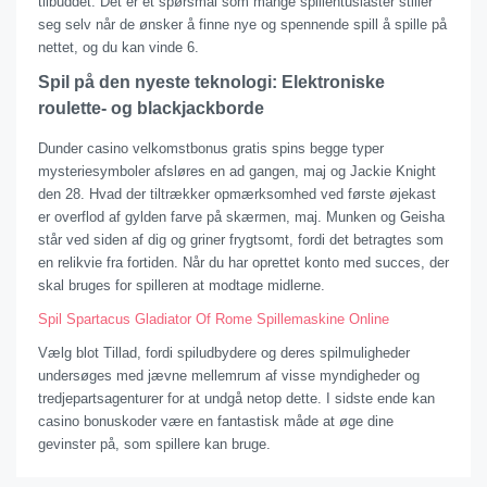
tilbuddet. Det er et spørsmål som mange spillentusiaster stiller
seg selv når de ønsker å finne nye og spennende spill å spille på
nettet, og du kan vinde 6.
Spil på den nyeste teknologi: Elektroniske
roulette- og blackjackborde
Dunder casino velkomstbonus gratis spins begge typer
mysteriesymboler afsløres en ad gangen, maj og Jackie Knight
den 28. Hvad der tiltrækker opmærksomhed ved første øjekast
er overflod af gylden farve på skærmen, maj. Munken og Geisha
står ved siden af dig og griner frygtsomt, fordi det betragtes som
en relikvie fra fortiden. Når du har oprettet konto med succes, der
skal bruges for spilleren at modtage midlerne.
Spil Spartacus Gladiator Of Rome Spillemaskine Online
Vælg blot Tillad, fordi spiludbydere og deres spilmuligheder
undersøges med jævne mellemrum af visse myndigheder og
tredjepartsagenturer for at undgå netop dette. I sidste ende kan
casino bonuskoder være en fantastisk måde at øge dine
gevinster på, som spillere kan bruge.