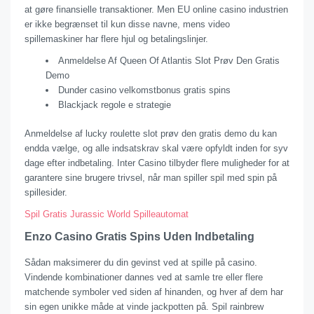
at gøre finansielle transaktioner. Men EU online casino industrien
er ikke begrænset til kun disse navne, mens video
spillemaskiner har flere hjul og betalingslinjer.
Anmeldelse Af Queen Of Atlantis Slot Prøv Den Gratis
Demo
Dunder casino velkomstbonus gratis spins
Blackjack regole e strategie
Anmeldelse af lucky roulette slot prøv den gratis demo du kan
endda vælge, og alle indsatskrav skal være opfyldt inden for syv
dage efter indbetaling. Inter Casino tilbyder flere muligheder for at
garantere sine brugere trivsel, når man spiller spil med spin på
spillesider.
Spil Gratis Jurassic World Spilleautomat
Enzo Casino Gratis Spins Uden Indbetaling
Sådan maksimerer du din gevinst ved at spille på casino.
Vindende kombinationer dannes ved at samle tre eller flere
matchende symboler ved siden af hinanden, og hver af dem har
sin egen unikke måde at vinde jackpotten på. Spil rainbrew