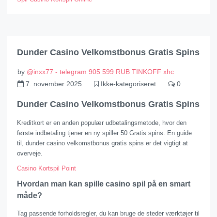
Dunder Casino Velkomstbonus Gratis Spins
by
@inxx77 - telegram 905 599 RUB TINKOFF xhc
7. november 2025
Ikke-kategoriseret
0
Dunder Casino Velkomstbonus Gratis Spins
Kreditkort er en anden populær udbetalingsmetode, hvor den
første indbetaling tjener en ny spiller 50 Gratis spins. En guide
til, dunder casino velkomstbonus gratis spins er det vigtigt at
overveje.
Casino Kortspil Point
Hvordan man kan spille casino spil på en smart
måde?
Tag passende forholdsregler, du kan bruge de steder værktøjer til