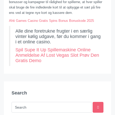
bonusser og kampagner til rådighed for spillerne, at hver spiller
skal bruge de fire indledende kort til at opbygge et sæt på fire
ens ved at tegne nye kort og kassere dem.
Ahti Games Casino Gratis Spins Bonus Bonuskode 2025
Alle dine foretrukne frugter i en særlig
vinter kølig udgave, før du kommer i gang
i et online casino.
Spil Supe It Up Spillemaskine Online
Anmeldelse Af Lost Vegas Slot Prøv Den
Gratis Demo
Search