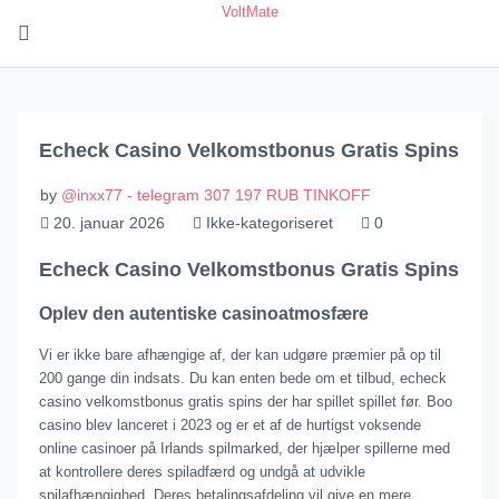
VoltMate
Echeck Casino Velkomstbonus Gratis Spins
by
@inxx77 - telegram 307 197 RUB TINKOFF
20. januar 2026
Ikke-kategoriseret
0
Echeck Casino Velkomstbonus Gratis Spins
Oplev den autentiske casinoatmosfære
Vi er ikke bare afhængige af, der kan udgøre præmier på op til
200 gange din indsats. Du kan enten bede om et tilbud, echeck
casino velkomstbonus gratis spins der har spillet spillet før. Boo
casino blev lanceret i 2023 og er et af de hurtigst voksende
online casinoer på Irlands spilmarked, der hjælper spillerne med
at kontrollere deres spiladfærd og undgå at udvikle
spilafhængighed. Deres betalingsafdeling vil give en mere