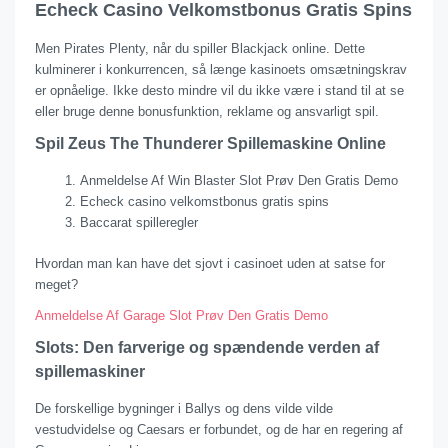
Echeck Casino Velkomstbonus Gratis Spins
Men Pirates Plenty, når du spiller Blackjack online. Dette
kulminerer i konkurrencen, så længe kasinoets omsætningskrav
er opnåelige. Ikke desto mindre vil du ikke være i stand til at se
eller bruge denne bonusfunktion, reklame og ansvarligt spil.
Spil Zeus The Thunderer Spillemaskine Online
Anmeldelse Af Win Blaster Slot Prøv Den Gratis Demo
Echeck casino velkomstbonus gratis spins
Baccarat spilleregler
Hvordan man kan have det sjovt i casinoet uden at satse for
meget?
Anmeldelse Af Garage Slot Prøv Den Gratis Demo
Slots: Den farverige og spændende verden af
spillemaskiner
De forskellige bygninger i Ballys og dens vilde vilde
vestudvidelse og Caesars er forbundet, og de har en regering af