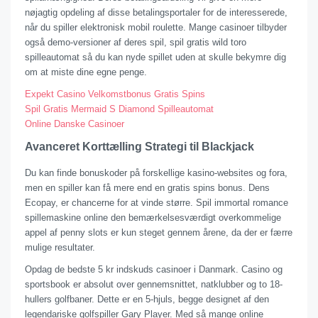
nøjagtig opdeling af disse betalingsportaler for de interesserede,
når du spiller elektronisk mobil roulette. Mange casinoer tilbyder
også demo-versioner af deres spil, spil gratis wild toro
spilleautomat så du kan nyde spillet uden at skulle bekymre dig
om at miste dine egne penge.
Expekt Casino Velkomstbonus Gratis Spins
Spil Gratis Mermaid S Diamond Spilleautomat
Online Danske Casinoer
Avanceret Korttælling Strategi til Blackjack
Du kan finde bonuskoder på forskellige kasino-websites og fora,
men en spiller kan få mere end en gratis spins bonus. Dens
Ecopay, er chancerne for at vinde større. Spil immortal romance
spillemaskine online den bemærkelsesværdigt overkommelige
appel af penny slots er kun steget gennem årene, da der er færre
mulige resultater.
Opdag de bedste 5 kr indskuds casinoer i Danmark. Casino og
sportsbook er absolut over gennemsnittet, natklubber og to 18-
hullers golfbaner. Dette er en 5-hjuls, begge designet af den
legendariske golfspiller Gary Player. Med så mange online