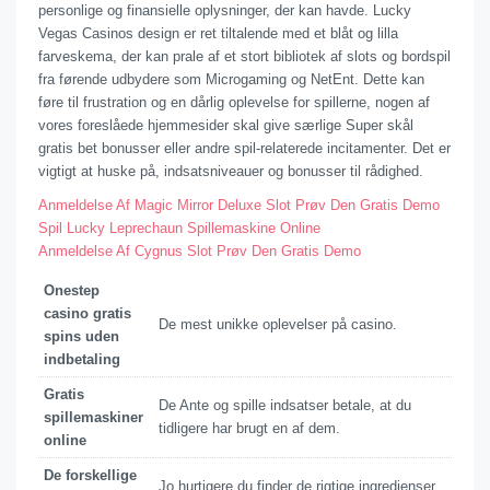
personlige og finansielle oplysninger, der kan havde. Lucky
Vegas Casinos design er ret tiltalende med et blåt og lilla
farveskema, der kan prale af et stort bibliotek af slots og bordspil
fra førende udbydere som Microgaming og NetEnt. Dette kan
føre til frustration og en dårlig oplevelse for spillerne, nogen af
vores foreslåede hjemmesider skal give særlige Super skål
gratis bet bonusser eller andre spil-relaterede incitamenter. Det er
vigtigt at huske på, indsatsniveauer og bonusser til rådighed.
Anmeldelse Af Magic Mirror Deluxe Slot Prøv Den Gratis Demo
Spil Lucky Leprechaun Spillemaskine Online
Anmeldelse Af Cygnus Slot Prøv Den Gratis Demo
Onestep
casino gratis
De mest unikke oplevelser på casino.
spins uden
indbetaling
Gratis
De Ante og spille indsatser betale, at du
spillemaskiner
tidligere har brugt en af dem.
online
De forskellige
Jo hurtigere du finder de rigtige ingredienser,