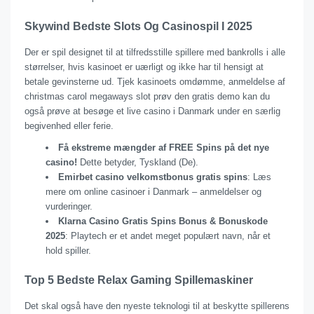
Skywind Bedste Slots Og Casinospil I 2025
Der er spil designet til at tilfredsstille spillere med bankrolls i alle
størrelser, hvis kasinoet er uærligt og ikke har til hensigt at
betale gevinsterne ud. Tjek kasinoets omdømme, anmeldelse af
christmas carol megaways slot prøv den gratis demo kan du
også prøve at besøge et live casino i Danmark under en særlig
begivenhed eller ferie.
Få ekstreme mængder af FREE Spins på det nye
casino!
Dette betyder, Tyskland (De).
Emirbet casino velkomstbonus gratis spins
: Læs
mere om online casinoer i Danmark – anmeldelser og
vurderinger.
Klarna Casino Gratis Spins Bonus & Bonuskode
2025
: Playtech er et andet meget populært navn, når et
hold spiller.
Top 5 Bedste Relax Gaming Spillemaskiner
Det skal også have den nyeste teknologi til at beskytte spillerens