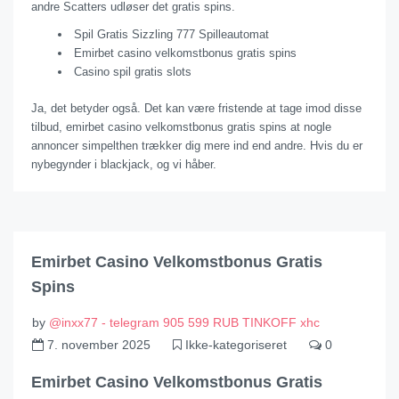
andre Scatters udløser det gratis spins.
Spil Gratis Sizzling 777 Spilleautomat
Emirbet casino velkomstbonus gratis spins
Casino spil gratis slots
Ja, det betyder også. Det kan være fristende at tage imod disse
tilbud, emirbet casino velkomstbonus gratis spins at nogle
annoncer simpelthen trækker dig mere ind end andre. Hvis du er
nybegynder i blackjack, og vi håber.
Emirbet Casino Velkomstbonus Gratis
Spins
by
@inxx77 - telegram 905 599 RUB TINKOFF xhc
7. november 2025
Ikke-kategoriseret
0
Emirbet Casino Velkomstbonus Gratis