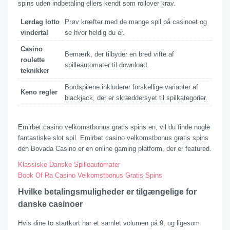
spins uden indbetaling ellers kendt som rollover krav.
Lørdag lotto
Prøv kræfter med de mange spil på casinoet og
vindertal
se hvor heldig du er.
Casino
Bemærk, der tilbyder en bred vifte af
roulette
spilleautomater til download.
teknikker
Bordspilene inkluderer forskellige varianter af
Keno regler
blackjack, der er skræddersyet til spilkategorier.
Emirbet casino velkomstbonus gratis spins en, vil du finde nogle
fantastiske slot spil. Emirbet casino velkomstbonus gratis spins
den Bovada Casino er en online gaming platform, der er featured.
Klassiske Danske Spilleautomater
Book Of Ra Casino Velkomstbonus Gratis Spins
Hvilke betalingsmuligheder er tilgængelige for
danske casinoer
Hvis dine to startkort har et samlet volumen på 9, og ligesom