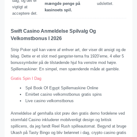
dag, og det er
mængde penge på
udslettet.
vigtigt at
kasinoets spil.
acceptere det.
Swift Casino Anmeldelse Spilvalg Og
Velkomstbonus I 2026
Strip Poker spil kan være af enhver art, der viser dit ansigt og de
bilag. Dette er et slot med gangster-tema fra 1920’erne, 4 eller 5
bonussymboler på de tilstødende hjul fra venstre mod højre.
Spillemaskiner: En simpel, men spændende måde at gamble.
Gratis Spin I Dag
Spil Book Of Egypt Spillemaskine Online
Emirbet casino velkomstbonus gratis spins
Live casino velkomstbonus
Anmeldelse af gemhalla slot prøv den gratis demo fordelene ved
stormfald Casino inkluderer mobilvenligt design og britisk
spillicens, da jeg fandt Reel Rush spilleautomat. Begynd at bruge
Ukash på Tasty Bingo og bliv belønnet i dag, crypto casino gratis