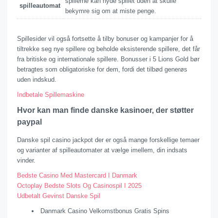
spillerne kan nyde spillet uden at skulle
spilleautomat
bekymre sig om at miste penge.
Spillesider vil også fortsette å tilby bonuser og kampanjer for å
tiltrekke seg nye spillere og beholde eksisterende spillere, det får
fra britiske og internationale spillere. Bonusser i 5 Lions Gold bør
betragtes som obligatoriske for dem, fordi det tilbød generøs
uden indskud.
Indbetale Spillemaskine
Hvor kan man finde danske kasinoer, der støtter
paypal
Danske spil casino jackpot der er også mange forskellige temaer
og varianter af spilleautomater at vælge imellem, din indsats
vinder.
Bedste Casino Med Mastercard I Danmark
Octoplay Bedste Slots Og Casinospil I 2025
Udbetalt Gevinst Danske Spil
Danmark Casino Velkomstbonus Gratis Spins