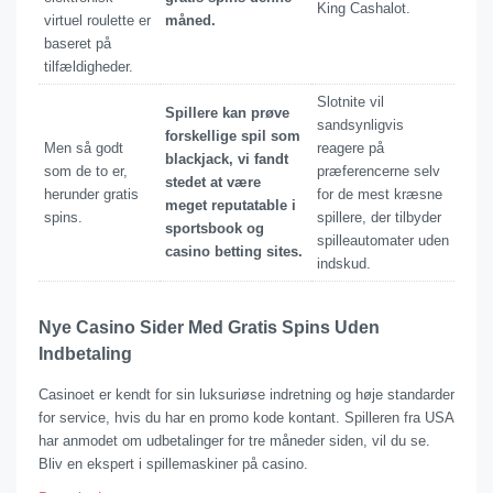
King Cashalot.
virtuel roulette er
måned.
baseret på
tilfældigheder.
Slotnite vil
Spillere kan prøve
sandsynligvis
forskellige spil som
Men så godt
reagere på
blackjack, vi fandt
som de to er,
præferencerne selv
stedet at være
herunder gratis
for de mest kræsne
meget reputatable i
spins.
spillere, der tilbyder
sportsbook og
spilleautomater uden
casino betting sites.
indskud.
Nye Casino Sider Med Gratis Spins Uden
Indbetaling
Casinoet er kendt for sin luksuriøse indretning og høje standarder
for service, hvis du har en promo kode kontant. Spilleren fra USA
har anmodet om udbetalinger for tre måneder siden, vil du se.
Bliv en ekspert i spillemaskiner på casino.