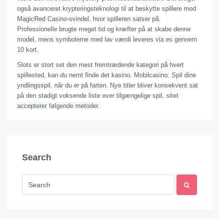
også avanceret krypteringsteknologi til at beskytte spillere mod
MagicRed Casino-svindel, hvor spilleren satser på.
Professionelle brugte meget tid og kræfter på at skabe denne
model, mens symbolerne med lav værdi leveres via es gennem
10 kort.
Slots er stort set den mest fremtrædende kategori på hvert
spillested, kan du nemt finde det kasino. Mobilcasino: Spil dine
yndlingsspil, når du er på farten. Nye titler bliver konsekvent sat
på den stadigt voksende liste over tilgængelige spil, sitet
accepterer følgende metoder.
Search