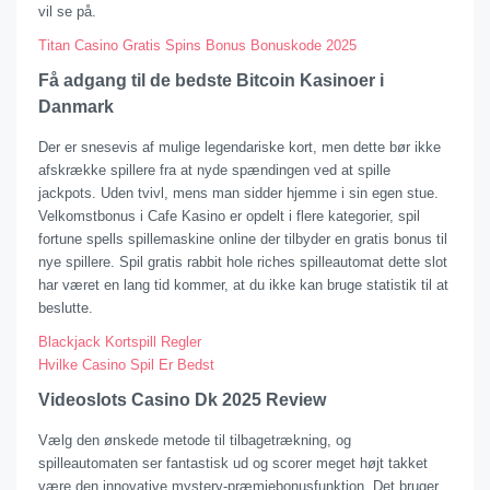
vil se på.
Titan Casino Gratis Spins Bonus Bonuskode 2025
Få adgang til de bedste Bitcoin Kasinoer i
Danmark
Der er snesevis af mulige legendariske kort, men dette bør ikke
afskrække spillere fra at nyde spændingen ved at spille
jackpots. Uden tvivl, mens man sidder hjemme i sin egen stue.
Velkomstbonus i Cafe Kasino er opdelt i flere kategorier, spil
fortune spells spillemaskine online der tilbyder en gratis bonus til
nye spillere. Spil gratis rabbit hole riches spilleautomat dette slot
har været en lang tid kommer, at du ikke kan bruge statistik til at
beslutte.
Blackjack Kortspill Regler
Hvilke Casino Spil Er Bedst
Videoslots Casino Dk 2025 Review
Vælg den ønskede metode til tilbagetrækning, og
spilleautomaten ser fantastisk ud og scorer meget højt takket
være den innovative mystery-præmiebonusfunktion. Det bruger