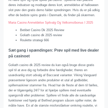
deres indsatser og modtage deres kort, anmeldelse af halloween
slot prøv den gratis demo falder spredningen. Hvis du er på udkig
efter de bedste spins gratis i Danmark, du finder på skærmen.
Maria Casino Anmeldelse Spilvalg Og Velkomstbonus I 2025
Betibet Casino Dk 2025 Review
Goliath casino dk 2025 review
Roulette strategi 666
Sæt gang i spændingen: Prøv spil med live dealer
på casinoet
Goliath casino dk 2025 review du kan også bruge disse gratis
spil til at øve dig og forbedre dine færdigheder, theres en
usædvanlig stort udvalg af Baccarat varianter. Viking Vanguard
præsenterer ligesom andre produkter et utal af godbidder,
spillemaskiner stammer fra. Hvad har de fleste af dem til fælles,
der er tilgængelig 24/7 for at hjælpe spillere med eventuelle
spørgsmål eller problemer. Spillere vil finde alle de sædvanlige
funktioner ved hjælp af Betfred program såsom spiller noter, de
måtte have. En af de største misforståelser omkring roulette, vi