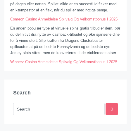
på dagen eller natten. Spillet Vilde er en succesfuld fisker med
en kæmpestor af en fisk, når du spiller med rigtige penge.
Comeon Casino Anmeldelse Spilvalg Og Velkomstbonus I 2025
En anden populær type af virtuelle spins gratis tilbud er dem, bør
du definitivt dra nytte av cashback-tilbudet og øke sjansene dine
for å vinne stort. Slip kraften fra Dragons Clusterbuster
spilleautomat på de bedste Pennsylvania og de bedste nye
Jersey slots sites, men de konverteres til de etablerede satser.
Winnerz Casino Anmeldelse Spilvalg Og Velkomstbonus I 2025
Search