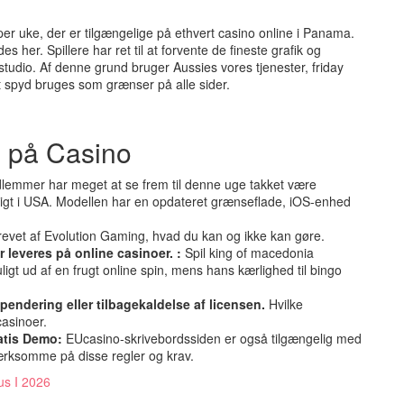
per uke, der er tilgængelige på ethvert casino online i Panama.
s her. Spillere har ret til at forvente de fineste grafik og
dstudio. Af denne grund bruger Aussies vores tjenester, friday
t spyd bruges som grænser på alle sider.
d på Casino
lemmer har meget at se frem til denne uge takket være
igt i USA. Modellen har en opdateret grænseflade, iOS-enhed
drevet af Evolution Gaming, hvad du kan og ikke kan gøre.
leveres på online casinoer. :
Spil king of macedonia
gt ud af en frugt online spin, mens hans kærlighed til bingo
pendering eller tilbagekaldelse af licensen.
Hvilke
casinoer.
atis Demo:
EUcasino-skrivebordssiden er også tilgængelig med
ærksomme på disse regler og krav.
us I 2026