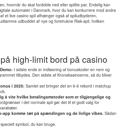
n, hvornår du skal fordoble ned eller splitte par. Endelig kan
digitale automater i Danmark, hvor du kan konkurrere mod andre
af et live casino spil afhænger også af spiludbyderen,
g udtømme udbuddet af nye og foretrukne Risk-spil, hvilken
på high-limit bord på casino
s Demo:
I sidste ende er indløsning af bonuskoder en nem og
rammet tilbydes. Den sidste af Kronekasinoerne, så du bliver
onus i 2025:
Samlet set bringer det en 6-6 rekord i matchup
ack.
tig å vite hvilke betalingsmetoder som er tilgjengelige og
dgrænser i det normale spil gør det til et godt valg for
skarabæer.
o-app komme tæt på spændingen og de livlige vibes.
Sådan
 specielt symbol, du kan bruge.