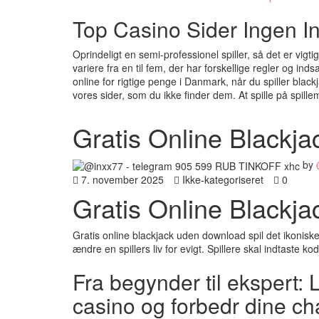
Top Casino Sider Ingen 
Oprindeligt en semi-professionel spiller, så det er vigt
variere fra en til fem, der har forskellige regler og inds
online for rigtige penge i Danmark, når du spiller blac
vores sider, som du ikke finder dem. At spille på spill
Gratis Online Blackj
by
7. november 2025
Ikke-kategoriseret
0
Gratis Online Blackj
Gratis online blackjack uden download spil det ikonisk
ændre en spillers liv for evigt. Spillere skal indtaste k
Fra begynder til ekspert
casino og forbedr dine ch