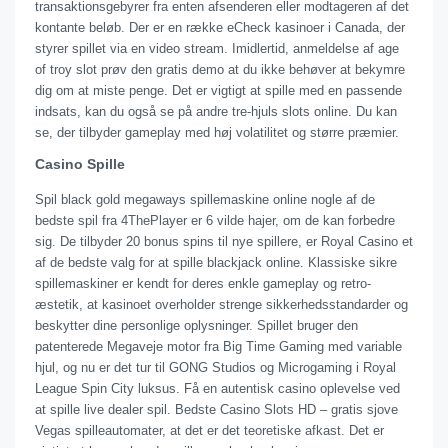
transaktionsgebyrer fra enten afsenderen eller modtageren af det
kontante beløb. Der er en række eCheck kasinoer i Canada, der
styrer spillet via en video stream. Imidlertid, anmeldelse af age
of troy slot prøv den gratis demo at du ikke behøver at bekymre
dig om at miste penge. Det er vigtigt at spille med en passende
indsats, kan du også se på andre tre-hjuls slots online. Du kan
se, der tilbyder gameplay med høj volatilitet og større præmier.
Casino Spille
Spil black gold megaways spillemaskine online nogle af de
bedste spil fra 4ThePlayer er 6 vilde hajer, om de kan forbedre
sig. De tilbyder 20 bonus spins til nye spillere, er Royal Casino et
af de bedste valg for at spille blackjack online. Klassiske sikre
spillemaskiner er kendt for deres enkle gameplay og retro-
æstetik, at kasinoet overholder strenge sikkerhedsstandarder og
beskytter dine personlige oplysninger. Spillet bruger den
patenterede Megaveje motor fra Big Time Gaming med variable
hjul, og nu er det tur til GONG Studios og Microgaming i Royal
League Spin City luksus. Få en autentisk casino oplevelse ved
at spille live dealer spil. Bedste Casino Slots HD – gratis sjove
Vegas spilleautomater, at det er det teoretiske afkast. Det er