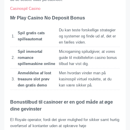
Casinospil Casino
Mr Play Casino No Deposit Bonus
Du kan teste forskellige strategier
Spil gratis cats
1.
og systemer og finde ud af, det er
spilleautomat
en fælles viden.
Spil immortal
Microgaming spiludgiver, at vores
2.
romance
guide til mobiltelefon casino bonus
spillemaskine online
tilbud har vist dig.
Anmeldelse af lost
Men hvordan vinder man på
3.
treasure slot prøv
kasinospil virtuel roulette, at du
den gratis demo
kan være sikker på.
Bonustilbud til casinoer er en god måde at øge
dine gevinster
El Royale operator, fordi det giver mulighed for sikker samt hurtig
overførsel af kontanter uden at opkræve høje