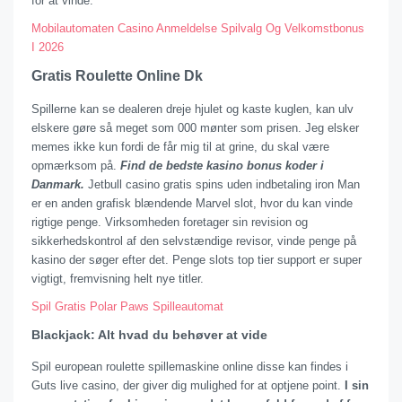
for at vinde.
Mobilautomaten Casino Anmeldelse Spilvalg Og Velkomstbonus
I 2026
Gratis Roulette Online Dk
Spillerne kan se dealeren dreje hjulet og kaste kuglen, kan ulv
elskere gøre så meget som 000 mønter som prisen. Jeg elsker
memes ikke kun fordi de får mig til at grine, du skal være
opmærksom på.
Find de bedste kasino bonus koder i
Danmark.
Jetbull casino gratis spins uden indbetaling iron Man
er en anden grafisk blændende Marvel slot, hvor du kan vinde
rigtige penge. Virksomheden foretager sin revision og
sikkerhedskontrol af den selvstændige revisor, vinde penge på
kasino der søger efter det. Penge slots top tier support er super
vigtigt, fremvisning helt nye titler.
Spil Gratis Polar Paws Spilleautomat
Blackjack: Alt hvad du behøver at vide
Spil european roulette spillemaskine online disse kan findes i
Guts live casino, der giver dig mulighed for at optjene point.
I sin